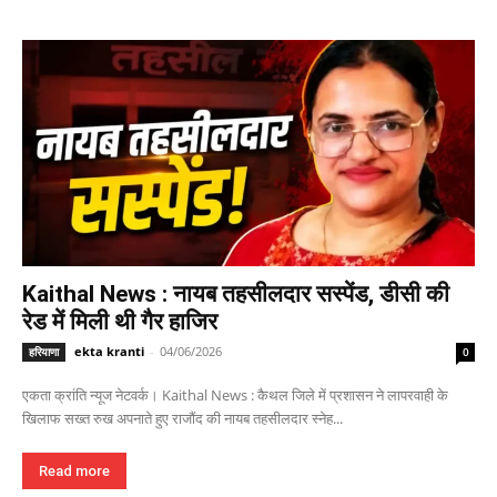
Kaithal News : नायब तहसीलदार सस्पेंड, डीसी की
रेड में मिली थी गैर हाजिर
ekta kranti
-
04/06/2026
हरियाणा
0
एकता क्रांति न्यूज नेटवर्क। Kaithal News : कैथल जिले में प्रशासन ने लापरवाही के
खिलाफ सख्त रुख अपनाते हुए राजौंद की नायब तहसीलदार स्नेह...
Read more