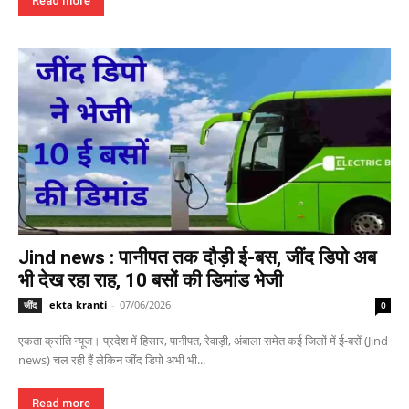
Read more
Jind news : पानीपत तक दौड़ी ई-बस, जींद डिपो अब
भी देख रहा राह, 10 बसों की डिमांड भेजी
ekta kranti
-
07/06/2026
जींद
0
एकता क्रांति न्यूज। प्रदेश में हिसार, पानीपत, रेवाड़ी, अंबाला समेत कई जिलों में ई-बसें (Jind
news) चल रही हैं लेकिन जींद डिपो अभी भी...
Read more