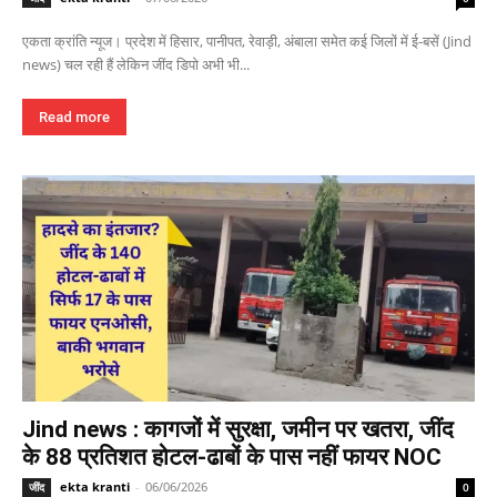
एकता क्रांति न्यूज। प्रदेश में हिसार, पानीपत, रेवाड़ी, अंबाला समेत कई जिलों में ई-बसें (Jind
news) चल रही हैं लेकिन जींद डिपो अभी भी...
Read more
Jind news : कागजों में सुरक्षा, जमीन पर खतरा, जींद
के 88 प्रतिशत होटल-ढाबों के पास नहीं फायर NOC
ekta kranti
-
06/06/2026
जींद
0