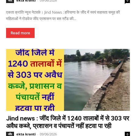
ekta kranti
-
09/06/2026
जींद
0
एकता क्रांति न्यूज नेटवर्क। Jind News : हरियाणा के जींद में स्वयं सहायता समूह की
महिलाओं ने रोडवेज जींद प्रशासन पर बस स्टैंड की...
Read more
Jind news : जींद जिले में 1240 तालाबों में से 303 पर
अवैध कब्जे, प्रशासन व पंचायतें नहीं हटवा पा रही
ekta kranti
-
09/06/2026
जींद
0