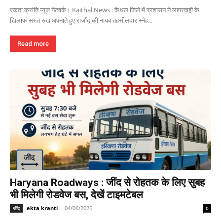
एकता क्रांति न्यूज नेटवर्क। Kaithal News : कैथल जिले में प्रशासन ने लापरवाही के
खिलाफ सख्त रुख अपनाते हुए राजौंद की नायब तहसीलदार स्नेह...
Read more
Haryana Roadways : जींद से रोहतक के लिए सुबह
भी मिलेगी रोडवेज बस, देखें टाइमटेबल
ekta kranti
-
04/06/2026
जींद
0