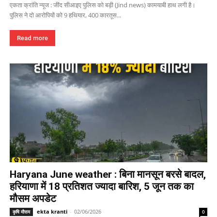
एकता क्रांति न्यूज : जींद सीआइए पुलिस को बड़ी (Jind news) कामयाबी हाथ लगी है।
पुलिस ने दो आरोपियों को 9 हथियार, 400 कारतूस...
Read more
Haryana June weather : बिना मानसून बरसे बादल,
हरियाणा में 18 प्रतिशत ज्यादा बारिश, 5 जून तक का
मौसम अपडेट
ekta kranti
-
02/06/2026
कृषि मौसम
0