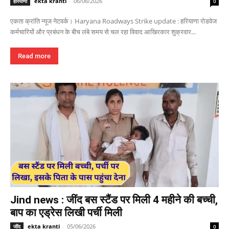
ekta kranti
-
06/06/2026
हरियाणा
0
एकता क्रांति न्यूज नेटवर्क। Haryana Roadways Strike update : हरियाणा रोडवेज
कर्मचारियों और प्रबंधन के बीच लंबे समय से चल रहा विवाद आखिरकार शुक्रवार...
Read more
Jind news : जींद बस स्टैंड पर मिली 4 महीने की बच्ची,
बाप का एड्रेस लिखी पर्ची मिली
ekta kranti
-
05/06/2026
जींद
0