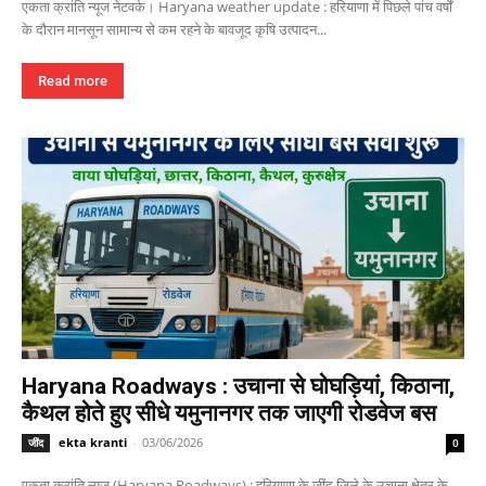
एकता क्रांति न्यूज नेटवर्क। Haryana weather update : हरियाणा में पिछले पांच वर्षों
के दौरान मानसून सामान्य से कम रहने के बावजूद कृषि उत्पादन...
Read more
Haryana Roadways : उचाना से घोघड़ियां, किठाना,
कैथल होते हुए सीधे यमुनानगर तक जाएगी रोडवेज बस
ekta kranti
-
03/06/2026
जींद
0
एकता क्रांति न्यूज (Haryana Roadways) : हरियाणा के जींद जिले के उचाना क्षेत्र के