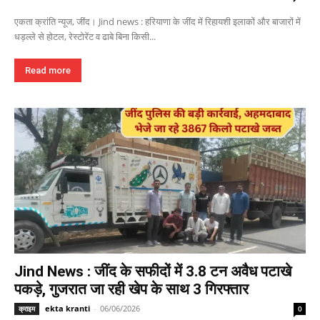
एकता क्रांति न्यूज, जींद। Jind news : हरियाणा के जींद में रिहायशी इलाकों और बाजारों में
धड़ल्ले से होटल, रेस्टोरेंट व ढाबे बिना किसी...
Read more
Jind News : जींद के सफीदों में 3.8 टन अवैध पटाखे
पकड़े, गुजरात जा रही खेप के साथ 3 गिरफ्तार
ekta kranti
-
06/06/2026
क्राइम
0