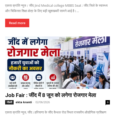
एकता क्रांति न्यूज। जींद Jind Medical college MBBS Seat : जींद जिले के स्वास्थ्य
और चिकित्सा शिक्षा क्षेत्र के लिए बड़ी खुशखबरी सामने आई है।...
Read more
Job Fair : जींद में 8 जून को लगेगा रोजगार मेला
ekta kranti
-
02/06/2026
नौकरी
0
एकता क्रांति न्यूज, जींद।हरियाणा के जींद कैथल रोड स्थित राजकीय औद्योगिक प्रशिक्षण