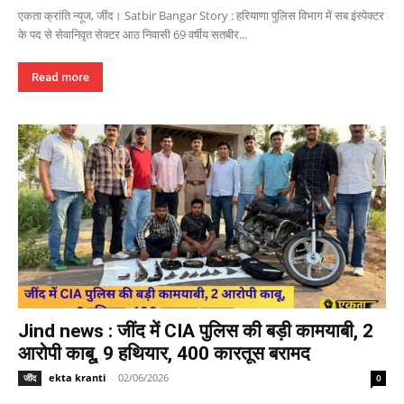
एकता क्रांति न्यूज, जींद। Satbir Bangar Story : हरियाणा पुलिस विभाग में सब इंस्पेक्टर
के पद से सेवानिवृत सेक्टर आठ निवासी 69 वर्षीय सतबीर...
Read more
Jind news : जींद में CIA पुलिस की बड़ी कामयाबी, 2
आरोपी काबू, 9 हथियार, 400 कारतूस बरामद
ekta kranti
-
02/06/2026
जींद
0