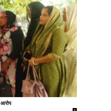
े आरोप
0