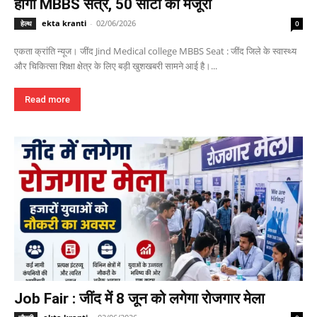
होगा MBBS सत्र, 50 सीटों को मंजूरी
ekta kranti
-
02/06/2026
हेल्थ
0
एकता क्रांति न्यूज। जींद Jind Medical college MBBS Seat : जींद जिले के स्वास्थ्य
और चिकित्सा शिक्षा क्षेत्र के लिए बड़ी खुशखबरी सामने आई है।...
Read more
Job Fair : जींद में 8 जून को लगेगा रोजगार मेला