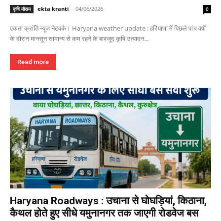
ekta kranti
-
04/06/2026
कृषि मौसम
0
एकता क्रांति न्यूज नेटवर्क। Haryana weather update : हरियाणा में पिछले पांच वर्षों
के दौरान मानसून सामान्य से कम रहने के बावजूद कृषि उत्पादन...
Read more
Haryana Roadways : उचाना से घोघड़ियां, किठाना,
कैथल होते हुए सीधे यमुनानगर तक जाएगी रोडवेज बस