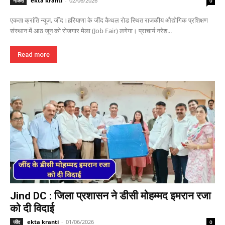
ekta kranti
-
02/06/2026
नौकरी
0
एकता क्रांति न्यूज, जींद।हरियाणा के जींद कैथल रोड स्थित राजकीय औद्योगिक प्रशिक्षण
संस्थान में आठ जून को रोजगार मेला (Job Fair) लगेगा। प्राचार्य नरेश...
Read more
Jind DC : जिला प्रशासन ने डीसी मोहम्मद इमरान रजा
को दी विदाई
ekta kranti
-
01/06/2026
जींद
0