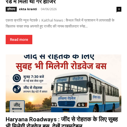
रेड में मिली थी गैर हाजिर
ekta kranti
-
04/06/2026
हरियाणा
0
एकता क्रांति न्यूज नेटवर्क। Kaithal News : कैथल जिले में प्रशासन ने लापरवाही के
खिलाफ सख्त रुख अपनाते हुए राजौंद की नायब तहसीलदार स्नेह...
Read more
Haryana Roadways : जींद से रोहतक के लिए सुबह
भी मिलेगी रोडवेज बस, देखें टाइमटेबल