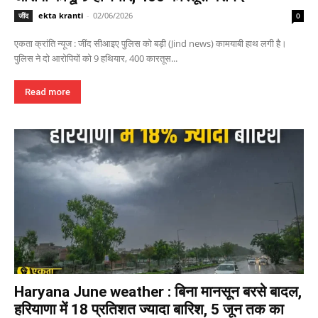
ekta kranti
-
02/06/2026
जींद
0
एकता क्रांति न्यूज : जींद सीआइए पुलिस को बड़ी (Jind news) कामयाबी हाथ लगी है।
पुलिस ने दो आरोपियों को 9 हथियार, 400 कारतूस...
Read more
Haryana June weather : बिना मानसून बरसे बादल,
हरियाणा में 18 प्रतिशत ज्यादा बारिश, 5 जून तक का