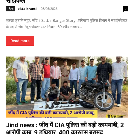
साइकिल
ekta kranti
-
03/06/2026
हेल्थ
0
एकता क्रांति न्यूज, जींद। Satbir Bangar Story : हरियाणा पुलिस विभाग में सब इंस्पेक्टर
के पद से सेवानिवृत सेक्टर आठ निवासी 69 वर्षीय सतबीर...
Read more
Jind news : जींद में CIA पुलिस की बड़ी कामयाबी, 2
आरोपी काबू, 9 हथियार, 400 कारतूस बरामद