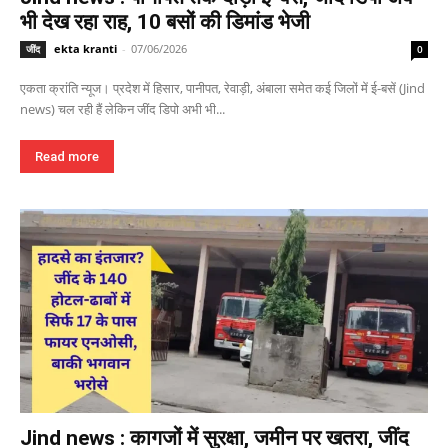
भी देख रहा राह, 10 बसों की डिमांड भेजी
ekta kranti
-
07/06/2026
जींद
0
एकता क्रांति न्यूज। प्रदेश में हिसार, पानीपत, रेवाड़ी, अंबाला समेत कई जिलों में ई-बसें (Jind
news) चल रही हैं लेकिन जींद डिपो अभी भी...
Read more
Jind news : कागजों में सुरक्षा, जमीन पर खतरा, जींद