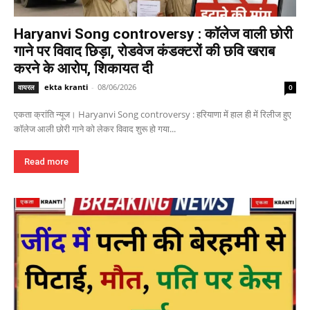
Haryanvi Song controversy : कॉलेज वाली छोरी
गाने पर विवाद छिड़ा, रोडवेज कंडक्टरों की छवि खराब
करने के आरोप, शिकायत दी
ekta kranti
-
08/06/2026
वायरल
0
एकता क्रांति न्यूज। Haryanvi Song controversy : हरियाणा में हाल ही में रिलीज हुए
कॉलेज आली छोरी गाने को लेकर विवाद शुरू हो गया...
Read more