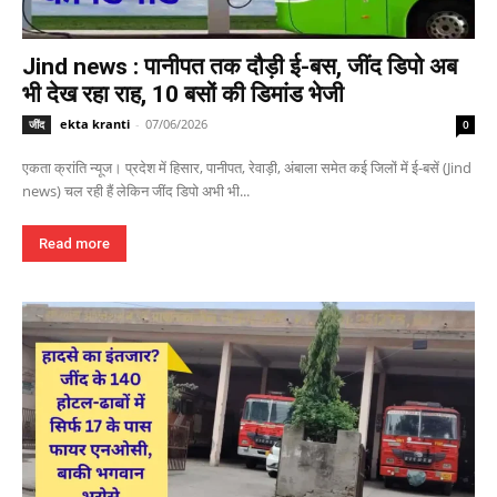
Jind news : पानीपत तक दौड़ी ई-बस, जींद डिपो अब
भी देख रहा राह, 10 बसों की डिमांड भेजी
ekta kranti
-
07/06/2026
जींद
0
एकता क्रांति न्यूज। प्रदेश में हिसार, पानीपत, रेवाड़ी, अंबाला समेत कई जिलों में ई-बसें (Jind
news) चल रही हैं लेकिन जींद डिपो अभी भी...
Read more