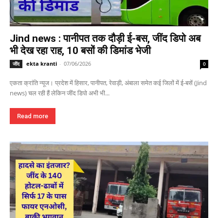
Jind news : पानीपत तक दौड़ी ई-बस, जींद डिपो अब
भी देख रहा राह, 10 बसों की डिमांड भेजी
ekta kranti
-
07/06/2026
जींद
0
एकता क्रांति न्यूज। प्रदेश में हिसार, पानीपत, रेवाड़ी, अंबाला समेत कई जिलों में ई-बसें (Jind
news) चल रही हैं लेकिन जींद डिपो अभी भी...
Read more