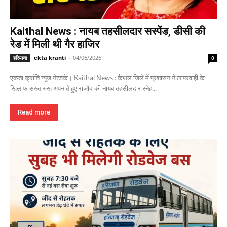
Kaithal News : नायब तहसीलदार सस्पेंड, डीसी की
रेड में मिली थी गैर हाजिर
ekta kranti
-
04/06/2026
हरियाणा
0
एकता क्रांति न्यूज नेटवर्क। Kaithal News : कैथल जिले में प्रशासन ने लापरवाही के
खिलाफ सख्त रुख अपनाते हुए राजौंद की नायब तहसीलदार स्नेह...
Read more