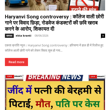
Haryanvi Song controversy : कॉलेज वाली छोरी
गाने पर विवाद छिड़ा, रोडवेज कंडक्टरों की छवि खराब
करने के आरोप, शिकायत दी
ekta kranti
-
08/06/2026
वायरल
0
एकता क्रांति न्यूज। Haryanvi Song controversy : हरियाणा में हाल ही में रिलीज हुए
कॉलेज आली छोरी गाने को लेकर विवाद शुरू हो गया...
Read more