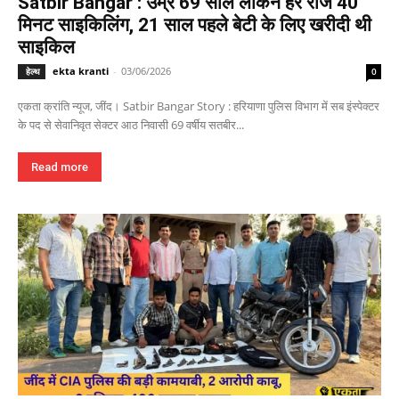
Satbir Bangar : उम्र 69 साल लेकिन हर रोज 40
मिनट साइकिलिंग, 21 साल पहले बेटी के लिए खरीदी थी
साइकिल
ekta kranti
-
03/06/2026
हेल्थ
0
एकता क्रांति न्यूज, जींद। Satbir Bangar Story : हरियाणा पुलिस विभाग में सब इंस्पेक्टर
के पद से सेवानिवृत सेक्टर आठ निवासी 69 वर्षीय सतबीर...
Read more