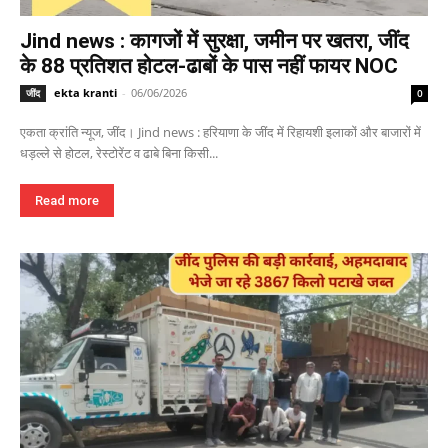
Jind news : कागजों में सुरक्षा, जमीन पर खतरा, जींद
के 88 प्रतिशत होटल-ढाबों के पास नहीं फायर NOC
ekta kranti
-
06/06/2026
जींद
0
एकता क्रांति न्यूज, जींद। Jind news : हरियाणा के जींद में रिहायशी इलाकों और बाजारों में
धड़ल्ले से होटल, रेस्टोरेंट व ढाबे बिना किसी...
Read more