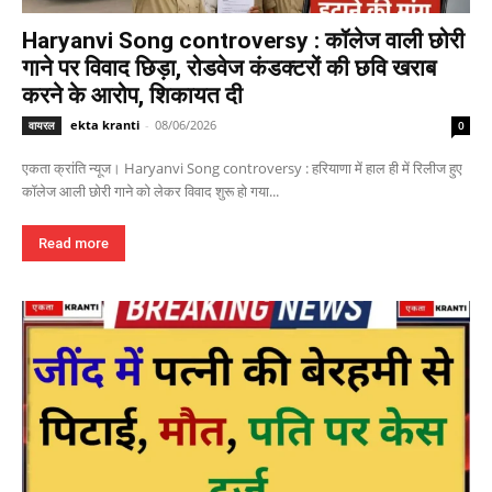
Haryanvi Song controversy : कॉलेज वाली छोरी
गाने पर विवाद छिड़ा, रोडवेज कंडक्टरों की छवि खराब
करने के आरोप, शिकायत दी
ekta kranti
-
08/06/2026
वायरल
0
एकता क्रांति न्यूज। Haryanvi Song controversy : हरियाणा में हाल ही में रिलीज हुए
कॉलेज आली छोरी गाने को लेकर विवाद शुरू हो गया...
Read more