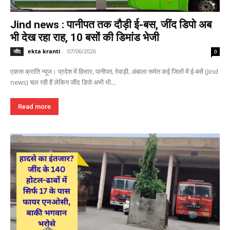
Jind news : पानीपत तक दौड़ी ई-बस, जींद डिपो अब
भी देख रहा राह, 10 बसों की डिमांड भेजी
ekta kranti
-
07/06/2026
जींद
0
एकता क्रांति न्यूज। प्रदेश में हिसार, पानीपत, रेवाड़ी, अंबाला समेत कई जिलों में ई-बसें (Jind
news) चल रही हैं लेकिन जींद डिपो अभी भी...
Read more