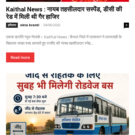
Kaithal News : नायब तहसीलदार सस्पेंड, डीसी की
रेड में मिली थी गैर हाजिर
ekta kranti
-
04/06/2026
हरियाणा
0
एकता क्रांति न्यूज नेटवर्क। Kaithal News : कैथल जिले में प्रशासन ने लापरवाही के
खिलाफ सख्त रुख अपनाते हुए राजौंद की नायब तहसीलदार स्नेह...
Read more