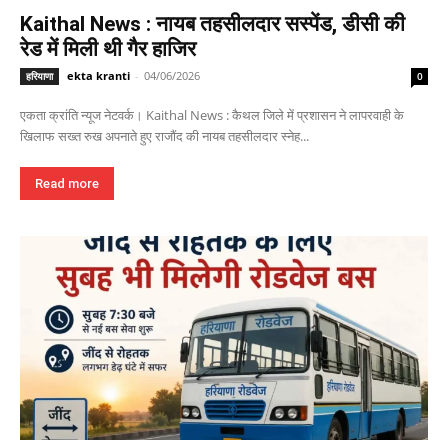
Kaithal News : नायब तहसीलदार सस्पेंड, डीसी की
रेड में मिली थी गैर हाजिर
ekta kranti
-
04/06/2026
हरियाणा
0
एकता क्रांति न्यूज नेटवर्क। Kaithal News : कैथल जिले में प्रशासन ने लापरवाही के
खिलाफ सख्त रुख अपनाते हुए राजौंद की नायब तहसीलदार स्नेह...
Read more