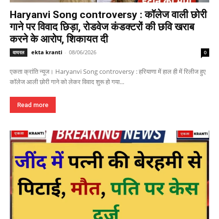
Haryanvi Song controversy : कॉलेज वाली छोरी
गाने पर विवाद छिड़ा, रोडवेज कंडक्टरों की छवि खराब
करने के आरोप, शिकायत दी
ekta kranti
-
08/06/2026
वायरल
0
एकता क्रांति न्यूज। Haryanvi Song controversy : हरियाणा में हाल ही में रिलीज हुए
कॉलेज आली छोरी गाने को लेकर विवाद शुरू हो गया...
Read more