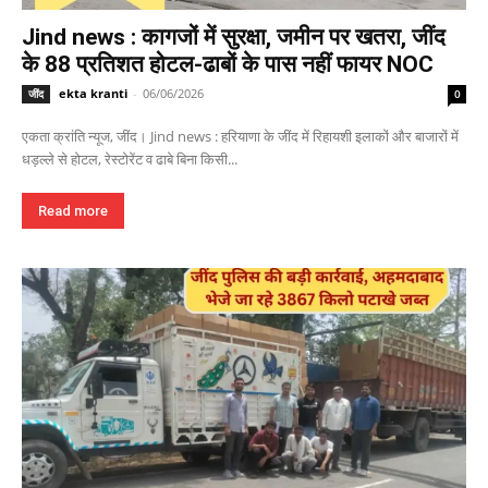
Jind news : कागजों में सुरक्षा, जमीन पर खतरा, जींद
के 88 प्रतिशत होटल-ढाबों के पास नहीं फायर NOC
ekta kranti
-
06/06/2026
जींद
0
एकता क्रांति न्यूज, जींद। Jind news : हरियाणा के जींद में रिहायशी इलाकों और बाजारों में
धड़ल्ले से होटल, रेस्टोरेंट व ढाबे बिना किसी...
Read more