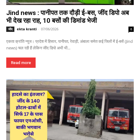
Jind news : पानीपत तक दौड़ी ई-बस, जींद डिपो अब
भी देख रहा राह, 10 बसों की डिमांड भेजी
ekta kranti
-
07/06/2026
जींद
0
एकता क्रांति न्यूज। प्रदेश में हिसार, पानीपत, रेवाड़ी, अंबाला समेत कई जिलों में ई-बसें (Jind
news) चल रही हैं लेकिन जींद डिपो अभी भी...
Read more