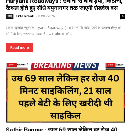
Haryana Roadways : उचाना से घोघड़ियां, किठाना,
कैथल होते हुए सीधे यमुनानगर तक जाएगी रोडवेज बस
ekta kranti
-
03/06/2026
जींद
0
एकता क्रांति न्यूज (Haryana Roadways) : हरियाणा के जींद जिले के उचाना क्षेत्र के
लोगों के लिए राहत भरी खबर है। अब यात्रियों को...
Read more
Satbir Bangar : उम्र 69 साल लेकिन हर रोज 40