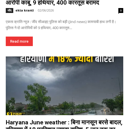
आरोपी काबू, 9 हथियार, 400 कारतूस बरामद
ekta kranti
-
02/06/2026
जींद
0
एकता क्रांति न्यूज : जींद सीआइए पुलिस को बड़ी (Jind news) कामयाबी हाथ लगी है।
पुलिस ने दो आरोपियों को 9 हथियार, 400 कारतूस...
Read more
Haryana June weather : बिना मानसून बरसे बादल,