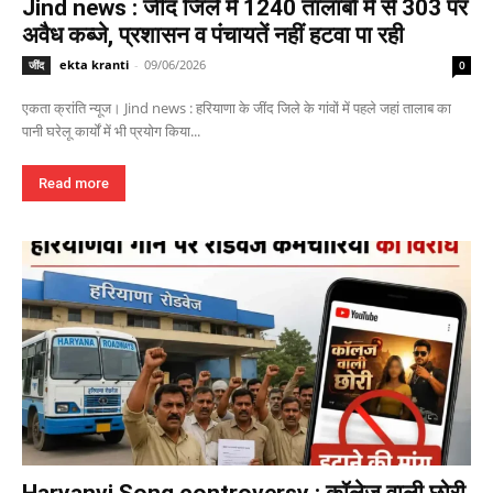
Jind news : जींद जिले में 1240 तालाबों में से 303 पर
अवैध कब्जे, प्रशासन व पंचायतें नहीं हटवा पा रही
ekta kranti
-
09/06/2026
जींद
0
एकता क्रांति न्यूज। Jind news : हरियाणा के जींद जिले के गांवों में पहले जहां तालाब का
पानी घरेलू कार्यों में भी प्रयोग किया...
Read more
Haryanvi Song controversy : कॉलेज वाली छोरी