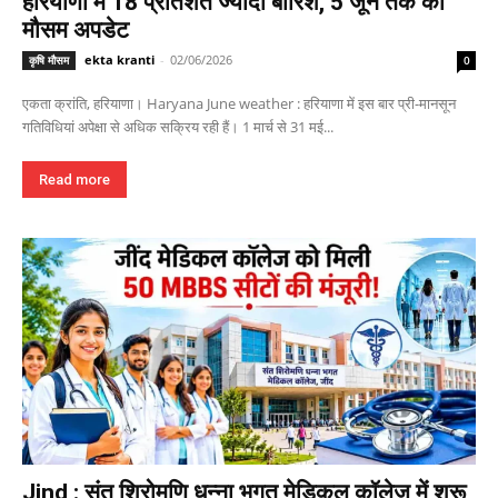
हरियाणा में 18 प्रतिशत ज्यादा बारिश, 5 जून तक का
मौसम अपडेट
ekta kranti
-
02/06/2026
कृषि मौसम
0
एकता क्रांति, हरियाणा। Haryana June weather : हरियाणा में इस बार प्री-मानसून
गतिविधियां अपेक्षा से अधिक सक्रिय रही हैं। 1 मार्च से 31 मई...
Read more
Jind : संत शिरोमणि धन्ना भगत मेडिकल कॉलेज में शुरू