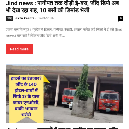
Jind news : पानीपत तक दौड़ी ई-बस, जींद डिपो अब
भी देख रहा राह, 10 बसों की डिमांड भेजी
ekta kranti
-
07/06/2026
जींद
0
एकता क्रांति न्यूज। प्रदेश में हिसार, पानीपत, रेवाड़ी, अंबाला समेत कई जिलों में ई-बसें (Jind
news) चल रही हैं लेकिन जींद डिपो अभी भी...
Read more