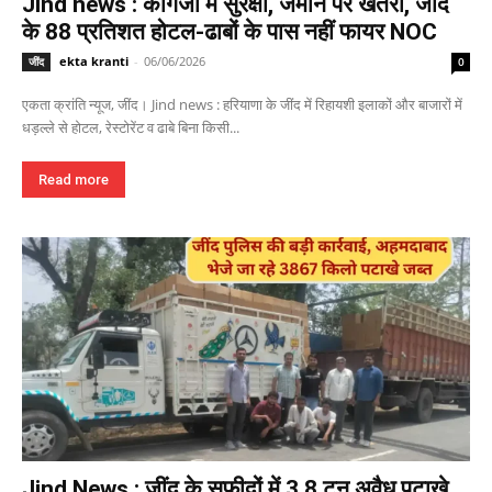
Jind news : कागजों में सुरक्षा, जमीन पर खतरा, जींद
के 88 प्रतिशत होटल-ढाबों के पास नहीं फायर NOC
ekta kranti
-
06/06/2026
जींद
0
एकता क्रांति न्यूज, जींद। Jind news : हरियाणा के जींद में रिहायशी इलाकों और बाजारों में
धड़ल्ले से होटल, रेस्टोरेंट व ढाबे बिना किसी...
Read more
Jind News : जींद के सफीदों में 3.8 टन अवैध पटाखे