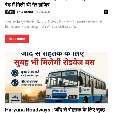
रेड में मिली थी गैर हाजिर
ekta kranti
-
04/06/2026
हरियाणा
0
एकता क्रांति न्यूज नेटवर्क। Kaithal News : कैथल जिले में प्रशासन ने लापरवाही के
खिलाफ सख्त रुख अपनाते हुए राजौंद की नायब तहसीलदार स्नेह...
Read more
Haryana Roadways : जींद से रोहतक के लिए सुबह