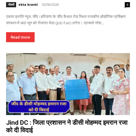
ekta kranti
-
02/06/2026
नौकरी
0
एकता क्रांति न्यूज, जींद।हरियाणा के जींद कैथल रोड स्थित राजकीय औद्योगिक प्रशिक्षण
संस्थान में आठ जून को रोजगार मेला (Job Fair) लगेगा। प्राचार्य नरेश...
Read more
Jind DC : जिला प्रशासन ने डीसी मोहम्मद इमरान रजा
को दी विदाई