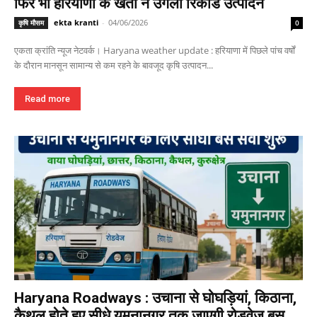
फिर भी हरियाणा के खेतों ने उगला रिकॉर्ड उत्पादन
ekta kranti
-
04/06/2026
कृषि मौसम
0
एकता क्रांति न्यूज नेटवर्क। Haryana weather update : हरियाणा में पिछले पांच वर्षों
के दौरान मानसून सामान्य से कम रहने के बावजूद कृषि उत्पादन...
Read more
Haryana Roadways : उचाना से घोघड़ियां, किठाना,
कैथल होते हुए सीधे यमुनानगर तक जाएगी रोडवेज बस