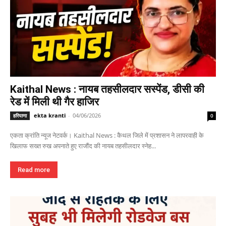
Kaithal News : नायब तहसीलदार सस्पेंड, डीसी की
रेड में मिली थी गैर हाजिर
ekta kranti
-
04/06/2026
हरियाणा
0
एकता क्रांति न्यूज नेटवर्क। Kaithal News : कैथल जिले में प्रशासन ने लापरवाही के
खिलाफ सख्त रुख अपनाते हुए राजौंद की नायब तहसीलदार स्नेह...
Read more