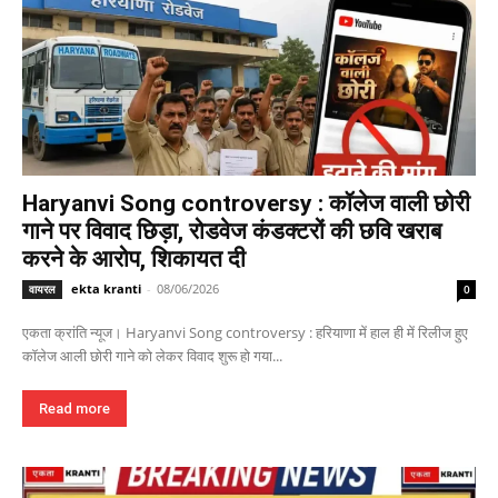
Haryanvi Song controversy : कॉलेज वाली छोरी
गाने पर विवाद छिड़ा, रोडवेज कंडक्टरों की छवि खराब
करने के आरोप, शिकायत दी
ekta kranti
-
08/06/2026
वायरल
0
एकता क्रांति न्यूज। Haryanvi Song controversy : हरियाणा में हाल ही में रिलीज हुए
कॉलेज आली छोरी गाने को लेकर विवाद शुरू हो गया...
Read more