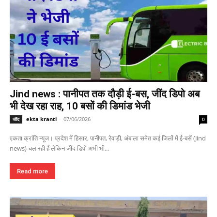
Jind news : पानीपत तक दौड़ी ई-बस, जींद डिपो अब
भी देख रहा राह, 10 बसों की डिमांड भेजी
ekta kranti
-
07/06/2026
जींद
0
एकता क्रांति न्यूज। प्रदेश में हिसार, पानीपत, रेवाड़ी, अंबाला समेत कई जिलों में ई-बसें (Jind
news) चल रही हैं लेकिन जींद डिपो अभी भी...
Read more