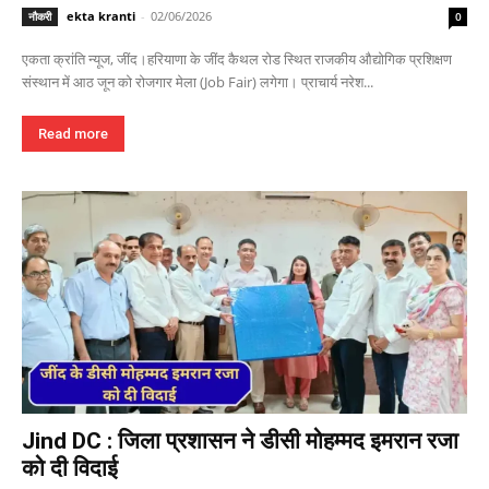
ekta kranti
-
02/06/2026
नौकरी
0
एकता क्रांति न्यूज, जींद।हरियाणा के जींद कैथल रोड स्थित राजकीय औद्योगिक प्रशिक्षण
संस्थान में आठ जून को रोजगार मेला (Job Fair) लगेगा। प्राचार्य नरेश...
Read more
Jind DC : जिला प्रशासन ने डीसी मोहम्मद इमरान रजा
को दी विदाई