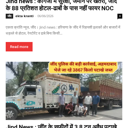
Jind news : कागजों में सुरक्षा, जमीन पर खतरा, जींद
के 88 प्रतिशत होटल-ढाबों के पास नहीं फायर NOC
ekta kranti
-
06/06/2026
जींद
0
एकता क्रांति न्यूज, जींद। Jind news : हरियाणा के जींद में रिहायशी इलाकों और बाजारों में
धड़ल्ले से होटल, रेस्टोरेंट व ढाबे बिना किसी...
Read more
Jind News : जींद के सफीदों में 3.8 टन अवैध पटाखे