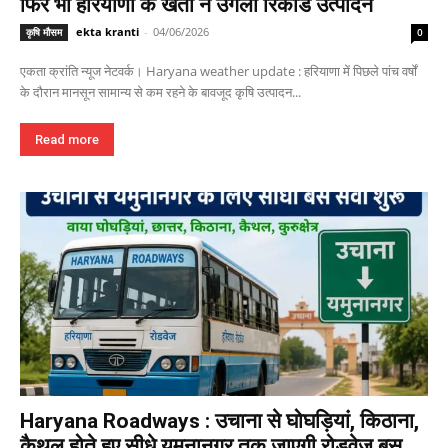
फिर भी हरियाणा के खेतों ने उगला रिकॉर्ड उत्पादन
ekta kranti
-
04/06/2026
कृषि मौसम
0
एकता क्रांति न्यूज नेटवर्क। Haryana weather update : हरियाणा में पिछले पांच वर्षों
के दौरान मानसून सामान्य से कम रहने के बावजूद कृषि उत्पादन...
Read more
Haryana Roadways : उचाना से घोघड़ियां, किठाना,
कैथल होते हुए सीधे यमुनानगर तक जाएगी रोडवेज बस