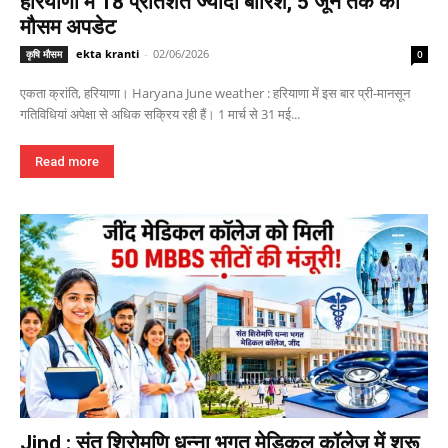
हरियाणा में 18 प्रतिशत ज्यादा बारिश, 5 जून तक का
मौसम अपडेट
ekta kranti
-
02/06/2026
कृषि मौसम
0
एकता क्रांति, हरियाणा। Haryana June weather : हरियाणा में इस बार प्री-मानसून
गतिविधियां अपेक्षा से अधिक सक्रिय रही हैं। 1 मार्च से 31 मई...
Read more
Jind : संत शिरोमणि धन्ना भगत मेडिकल कॉलेज में शुरू