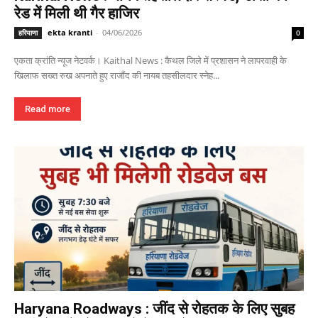
रेड में मिली थी गैर हाजिर
ekta kranti
-
04/06/2026
हरियाणा
0
एकता क्रांति न्यूज नेटवर्क। Kaithal News : कैथल जिले में प्रशासन ने लापरवाही के
खिलाफ सख्त रुख अपनाते हुए राजौंद की नायब तहसीलदार स्नेह...
Read more
Haryana Roadways : जींद से रोहतक के लिए सुबह