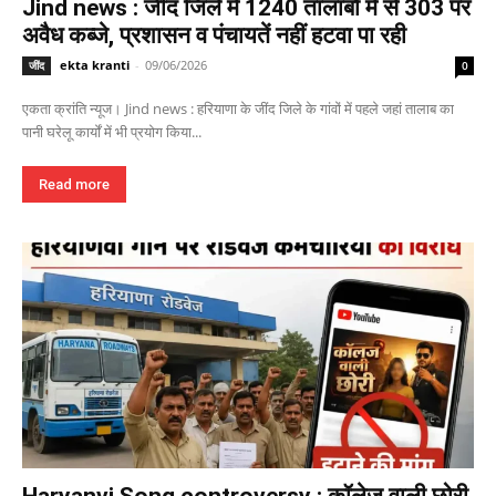
Jind news : जींद जिले में 1240 तालाबों में से 303 पर
अवैध कब्जे, प्रशासन व पंचायतें नहीं हटवा पा रही
ekta kranti
-
09/06/2026
जींद
0
एकता क्रांति न्यूज। Jind news : हरियाणा के जींद जिले के गांवों में पहले जहां तालाब का
पानी घरेलू कार्यों में भी प्रयोग किया...
Read more
Haryanvi Song controversy : कॉलेज वाली छोरी