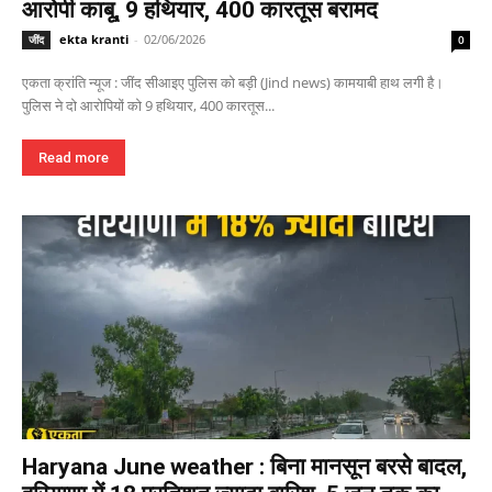
आरोपी काबू, 9 हथियार, 400 कारतूस बरामद
ekta kranti
-
02/06/2026
जींद
0
एकता क्रांति न्यूज : जींद सीआइए पुलिस को बड़ी (Jind news) कामयाबी हाथ लगी है।
पुलिस ने दो आरोपियों को 9 हथियार, 400 कारतूस...
Read more
Haryana June weather : बिना मानसून बरसे बादल,