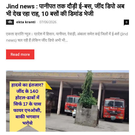
Jind news : पानीपत तक दौड़ी ई-बस, जींद डिपो अब
भी देख रहा राह, 10 बसों की डिमांड भेजी
ekta kranti
-
07/06/2026
जींद
0
एकता क्रांति न्यूज। प्रदेश में हिसार, पानीपत, रेवाड़ी, अंबाला समेत कई जिलों में ई-बसें (Jind
news) चल रही हैं लेकिन जींद डिपो अभी भी...
Read more