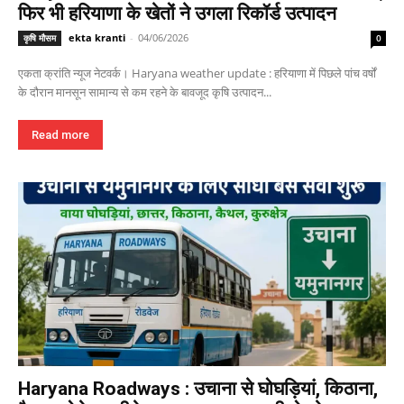
फिर भी हरियाणा के खेतों ने उगला रिकॉर्ड उत्पादन
ekta kranti
-
04/06/2026
कृषि मौसम
0
एकता क्रांति न्यूज नेटवर्क। Haryana weather update : हरियाणा में पिछले पांच वर्षों
के दौरान मानसून सामान्य से कम रहने के बावजूद कृषि उत्पादन...
Read more
Haryana Roadways : उचाना से घोघड़ियां, किठाना,