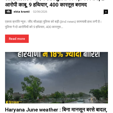
आरोपी काबू, 9 हथियार, 400 कारतूस बरामद
ekta kranti
-
02/06/2026
जींद
0
एकता क्रांति न्यूज : जींद सीआइए पुलिस को बड़ी (Jind news) कामयाबी हाथ लगी है।
पुलिस ने दो आरोपियों को 9 हथियार, 400 कारतूस...
Read more
Haryana June weather : बिना मानसून बरसे बादल,