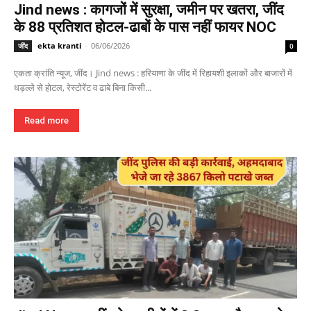
Jind news : कागजों में सुरक्षा, जमीन पर खतरा, जींद
के 88 प्रतिशत होटल-ढाबों के पास नहीं फायर NOC
ekta kranti
-
06/06/2026
जींद
0
एकता क्रांति न्यूज, जींद। Jind news : हरियाणा के जींद में रिहायशी इलाकों और बाजारों में
धड़ल्ले से होटल, रेस्टोरेंट व ढाबे बिना किसी...
Read more