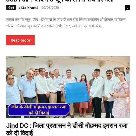
ekta kranti
-
02/06/2026
नौकरी
0
एकता क्रांति न्यूज, जींद।हरियाणा के जींद कैथल रोड स्थित राजकीय औद्योगिक प्रशिक्षण
संस्थान में आठ जून को रोजगार मेला (Job Fair) लगेगा। प्राचार्य नरेश...
Read more
Jind DC : जिला प्रशासन ने डीसी मोहम्मद इमरान रजा
को दी विदाई