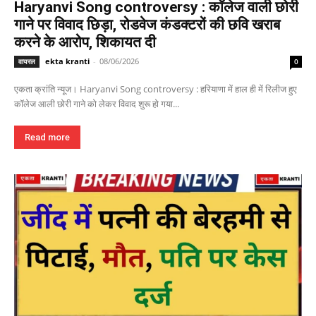
Haryanvi Song controversy : कॉलेज वाली छोरी
गाने पर विवाद छिड़ा, रोडवेज कंडक्टरों की छवि खराब
करने के आरोप, शिकायत दी
ekta kranti
-
08/06/2026
वायरल
0
एकता क्रांति न्यूज। Haryanvi Song controversy : हरियाणा में हाल ही में रिलीज हुए
कॉलेज आली छोरी गाने को लेकर विवाद शुरू हो गया...
Read more