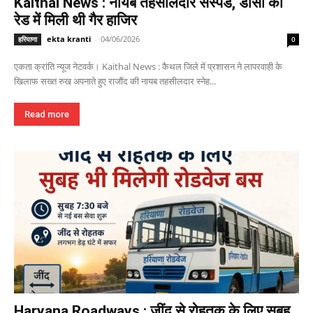
Kaithal News : नायब तहसीलदार सस्पेंड, डीसी की
रेड में मिली थी गैर हाजिर
ekta kranti
-
04/06/2026
हरियाणा
0
एकता क्रांति न्यूज नेटवर्क। Kaithal News : कैथल जिले में प्रशासन ने लापरवाही के
खिलाफ सख्त रुख अपनाते हुए राजौंद की नायब तहसीलदार स्नेह...
Read more
Haryana Roadways : जींद से रोहतक के लिए सुबह