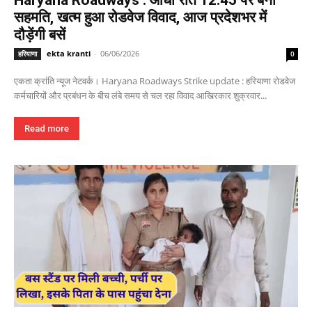
Haryana Roadways : आधी रात 12:45 पर बनी
सहमति, खत्म हुआ रोडवेज विवाद, आज प्रदेशभर में
दौड़ेंगी बसें
ekta kranti
-
06/06/2026
हरियाणा
0
एकता क्रांति न्यूज नेटवर्क। Haryana Roadways Strike update : हरियाणा रोडवेज
कर्मचारियों और प्रबंधन के बीच लंबे समय से चल रहा विवाद आखिरकार शुक्रवार...
Read more