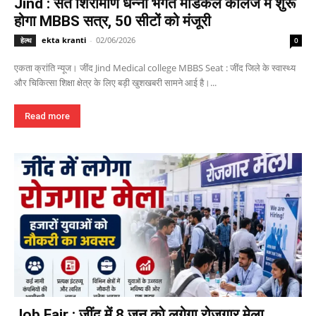
Jind : संत शिरोमणि धन्ना भगत मेडिकल कॉलेज में शुरू
होगा MBBS सत्र, 50 सीटों को मंजूरी
ekta kranti
-
02/06/2026
हेल्थ
0
एकता क्रांति न्यूज। जींद Jind Medical college MBBS Seat : जींद जिले के स्वास्थ्य
और चिकित्सा शिक्षा क्षेत्र के लिए बड़ी खुशखबरी सामने आई है।...
Read more
Job Fair : जींद में 8 जून को लगेगा रोजगार मेला