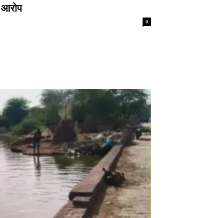
े आरोप
0