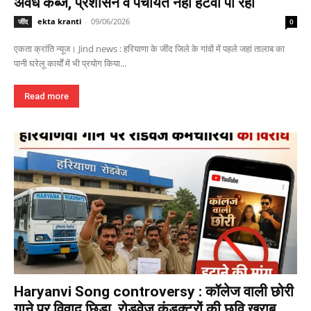
अवैध कब्जे, प्रशासन व पंचायतें नहीं हटवा पा रही
ekta kranti
-
09/06/2026
जींद
0
एकता क्रांति न्यूज। Jind news : हरियाणा के जींद जिले के गांवों में पहले जहां तालाब का
पानी घरेलू कार्यों में भी प्रयोग किया...
Read more
Haryanvi Song controversy : कॉलेज वाली छोरी
गाने पर विवाद छिड़ा, रोडवेज कंडक्टरों की छवि खराब