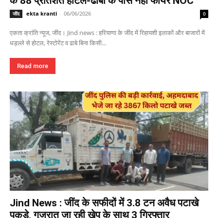
के 88 प्रतिशत होटल-ढाबों के पास नहीं फायर NOC
ekta kranti
-
06/06/2026
जींद
0
एकता क्रांति न्यूज, जींद। Jind news : हरियाणा के जींद में रिहायशी इलाकों और बाजारों में
धड़ल्ले से होटल, रेस्टोरेंट व ढाबे बिना किसी...
Read more
Jind News : जींद के सफीदों में 3.8 टन अवैध पटाखे
पकड़े, गुजरात जा रही खेप के साथ 3 गिरफ्तार