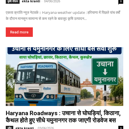
ekta kranti
-
04/06/2026
कृषि मौसम
0
एकता क्रांति न्यूज नेटवर्क। Haryana weather update : हरियाणा में पिछले पांच वर्षों
के दौरान मानसून सामान्य से कम रहने के बावजूद कृषि उत्पादन...
Read more
Haryana Roadways : उचाना से घोघड़ियां, किठाना,
कैथल होते हुए सीधे यमुनानगर तक जाएगी रोडवेज बस
ekta kranti
-
03/06/2026
जींद
0