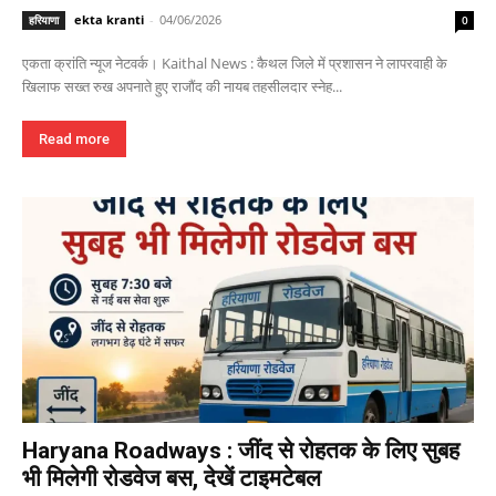
ekta kranti
-
04/06/2026
हरियाणा
0
एकता क्रांति न्यूज नेटवर्क। Kaithal News : कैथल जिले में प्रशासन ने लापरवाही के
खिलाफ सख्त रुख अपनाते हुए राजौंद की नायब तहसीलदार स्नेह...
Read more
Haryana Roadways : जींद से रोहतक के लिए सुबह
भी मिलेगी रोडवेज बस, देखें टाइमटेबल