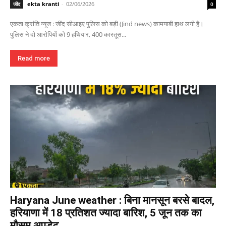
ekta kranti
-
02/06/2026
जींद
0
एकता क्रांति न्यूज : जींद सीआइए पुलिस को बड़ी (Jind news) कामयाबी हाथ लगी है।
पुलिस ने दो आरोपियों को 9 हथियार, 400 कारतूस...
Read more
Haryana June weather : बिना मानसून बरसे बादल,
हरियाणा में 18 प्रतिशत ज्यादा बारिश, 5 जून तक का
मौसम अपडेट