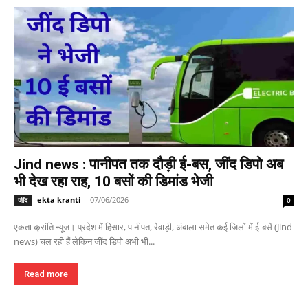
Jind news : पानीपत तक दौड़ी ई-बस, जींद डिपो अब
भी देख रहा राह, 10 बसों की डिमांड भेजी
ekta kranti
-
07/06/2026
जींद
0
एकता क्रांति न्यूज। प्रदेश में हिसार, पानीपत, रेवाड़ी, अंबाला समेत कई जिलों में ई-बसें (Jind
news) चल रही हैं लेकिन जींद डिपो अभी भी...
Read more