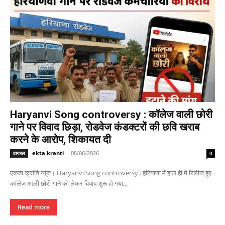
Haryanvi Song controversy : कॉलेज वाली छोरी
गाने पर विवाद छिड़ा, रोडवेज कंडक्टरों की छवि खराब
करने के आरोप, शिकायत दी
ekta kranti
-
08/06/2026
वायरल
0
एकता क्रांति न्यूज। Haryanvi Song controversy : हरियाणा में हाल ही में रिलीज हुए
कॉलेज आली छोरी गाने को लेकर विवाद शुरू हो गया...
Read more