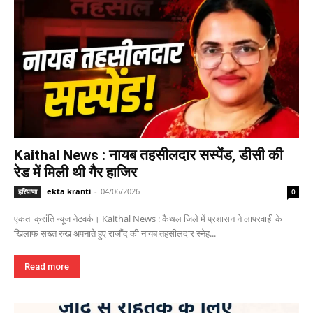
Kaithal News : नायब तहसीलदार सस्पेंड, डीसी की
रेड में मिली थी गैर हाजिर
ekta kranti
-
04/06/2026
हरियाणा
0
एकता क्रांति न्यूज नेटवर्क। Kaithal News : कैथल जिले में प्रशासन ने लापरवाही के
खिलाफ सख्त रुख अपनाते हुए राजौंद की नायब तहसीलदार स्नेह...
Read more