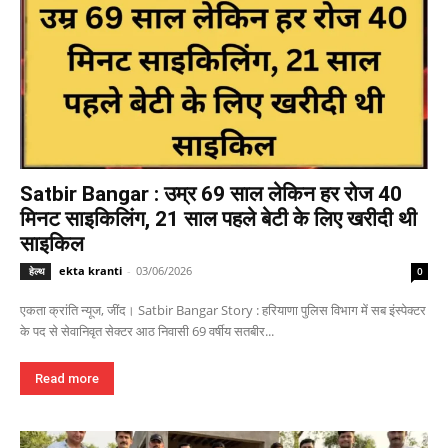
Satbir Bangar : उम्र 69 साल लेकिन हर रोज 40
मिनट साइकिलिंग, 21 साल पहले बेटी के लिए खरीदी थी
साइकिल
ekta kranti
-
03/06/2026
हेल्थ
0
एकता क्रांति न्यूज, जींद। Satbir Bangar Story : हरियाणा पुलिस विभाग में सब इंस्पेक्टर
के पद से सेवानिवृत सेक्टर आठ निवासी 69 वर्षीय सतबीर...
Read more