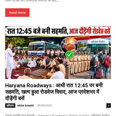
अवैध पटाखों और विस्फोटक सामग्री की बड़ी...
Read more
Haryana Roadways : आधी रात 12:45 पर बनी
सहमति, खत्म हुआ रोडवेज विवाद, आज प्रदेशभर में
दौड़ेंगी बसें
ekta kranti
-
06/06/2026
हरियाणा
0
एकता क्रांति न्यूज नेटवर्क। Haryana Roadways Strike update : हरियाणा रोडवेज