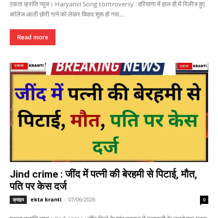
एकता क्रांति न्यूज। Haryanvi Song controversy : हरियाणा में हाल ही में रिलीज हुए
कॉलेज आली छोरी गाने को लेकर विवाद शुरू हो गया...
Read more
Jind crime : जींद में पत्नी की बेरहमी से पिटाई, मौत,
पति पर केस दर्ज
ekta kranti
-
07/06/2026
क्राइम
0