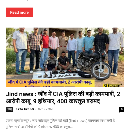
Read more
Jind news : जींद में CIA पुलिस की बड़ी कामयाबी, 2
आरोपी काबू, 9 हथियार, 400 कारतूस बरामद
ekta kranti
-
02/06/2026
जींद
0
एकता क्रांति न्यूज : जींद सीआइए पुलिस को बड़ी (Jind news) कामयाबी हाथ लगी है।
पुलिस ने दो आरोपियों को 9 हथियार, 400 कारतूस...