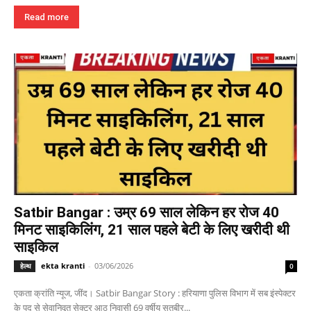
Read more
Satbir Bangar : उम्र 69 साल लेकिन हर रोज 40
मिनट साइकिलिंग, 21 साल पहले बेटी के लिए खरीदी थी
साइकिल
ekta kranti
-
03/06/2026
हेल्थ
0
एकता क्रांति न्यूज, जींद। Satbir Bangar Story : हरियाणा पुलिस विभाग में सब इंस्पेक्टर
के पद से सेवानिवृत सेक्टर आठ निवासी 69 वर्षीय सतबीर...