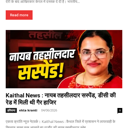
देरी के बाद आखिरकार केरल में दस्तक दे दी है। भारतीय...
Read more
Kaithal News : नायब तहसीलदार सस्पेंड, डीसी की
रेड में मिली थी गैर हाजिर
ekta kranti
-
04/06/2026
हरियाणा
0
एकता क्रांति न्यूज नेटवर्क। Kaithal News : कैथल जिले में प्रशासन ने लापरवाही के
खिलाफ सख्त रुख अपनाते हुए राजौंद की नायब तहसीलदार स्नेह...