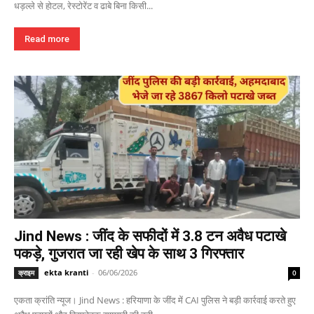
धड़ल्ले से होटल, रेस्टोरेंट व ढाबे बिना किसी...
Read more
Jind News : जींद के सफीदों में 3.8 टन अवैध पटाखे
पकड़े, गुजरात जा रही खेप के साथ 3 गिरफ्तार
ekta kranti
-
06/06/2026
क्राइम
0
एकता क्रांति न्यूज। Jind News : हरियाणा के जींद में CAI पुलिस ने बड़ी कार्रवाई करते हुए