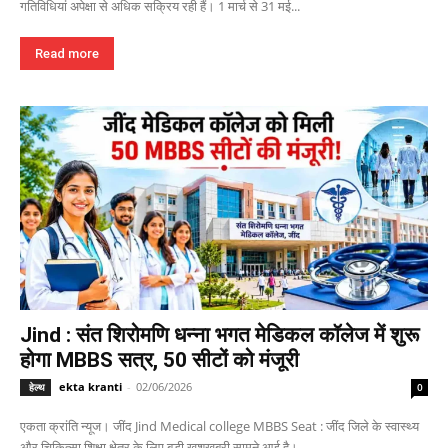
गतिविधियां अपेक्षा से अधिक सक्रिय रही हैं। 1 मार्च से 31 मई...
Read more
Jind : संत शिरोमणि धन्ना भगत मेडिकल कॉलेज में शुरू
होगा MBBS सत्र, 50 सीटों को मंजूरी
ekta kranti
-
02/06/2026
हेल्थ
0
एकता क्रांति न्यूज। जींद Jind Medical college MBBS Seat : जींद जिले के स्वास्थ्य
और चिकित्सा शिक्षा क्षेत्र के लिए बड़ी खुशखबरी सामने आई है।...