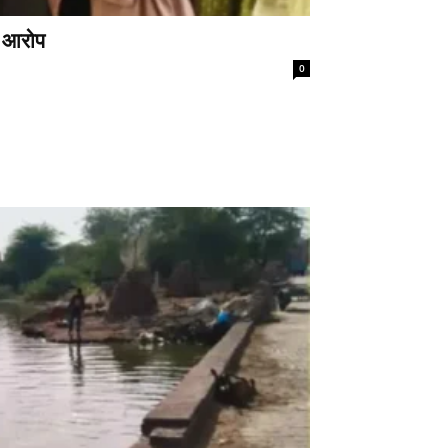
े आरोप
0