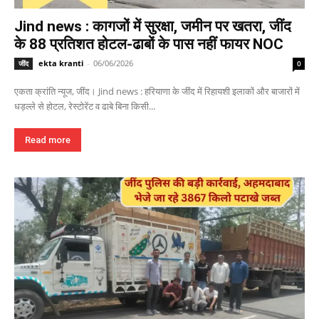
Jind news : कागजों में सुरक्षा, जमीन पर खतरा, जींद
के 88 प्रतिशत होटल-ढाबों के पास नहीं फायर NOC
ekta kranti
-
06/06/2026
जींद
0
एकता क्रांति न्यूज, जींद। Jind news : हरियाणा के जींद में रिहायशी इलाकों और बाजारों में
धड़ल्ले से होटल, रेस्टोरेंट व ढाबे बिना किसी...
Read more