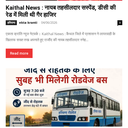
Kaithal News : नायब तहसीलदार सस्पेंड, डीसी की
रेड में मिली थी गैर हाजिर
ekta kranti
-
04/06/2026
हरियाणा
0
एकता क्रांति न्यूज नेटवर्क। Kaithal News : कैथल जिले में प्रशासन ने लापरवाही के
खिलाफ सख्त रुख अपनाते हुए राजौंद की नायब तहसीलदार स्नेह...
Read more