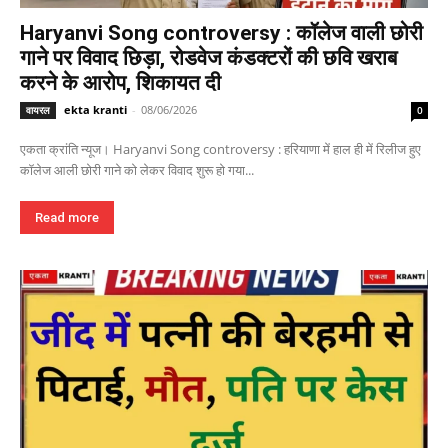
Haryanvi Song controversy : कॉलेज वाली छोरी
गाने पर विवाद छिड़ा, रोडवेज कंडक्टरों की छवि खराब
करने के आरोप, शिकायत दी
ekta kranti
-
08/06/2026
वायरल
0
एकता क्रांति न्यूज। Haryanvi Song controversy : हरियाणा में हाल ही में रिलीज हुए
कॉलेज आली छोरी गाने को लेकर विवाद शुरू हो गया...
Read more