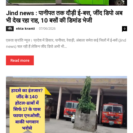
Jind news : पानीपत तक दौड़ी ई-बस, जींद डिपो अब
भी देख रहा राह, 10 बसों की डिमांड भेजी
ekta kranti
-
07/06/2026
जींद
0
एकता क्रांति न्यूज। प्रदेश में हिसार, पानीपत, रेवाड़ी, अंबाला समेत कई जिलों में ई-बसें (Jind
news) चल रही हैं लेकिन जींद डिपो अभी भी...
Read more