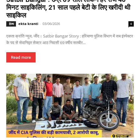
मिनट साइकिलिंग, 21 साल पहले बेटी के लिए खरीदी थी
साइकिल
ekta kranti
-
03/06/2026
हेल्थ
0
एकता क्रांति न्यूज, जींद। Satbir Bangar Story : हरियाणा पुलिस विभाग में सब इंस्पेक्टर
के पद से सेवानिवृत सेक्टर आठ निवासी 69 वर्षीय सतबीर...
Read more