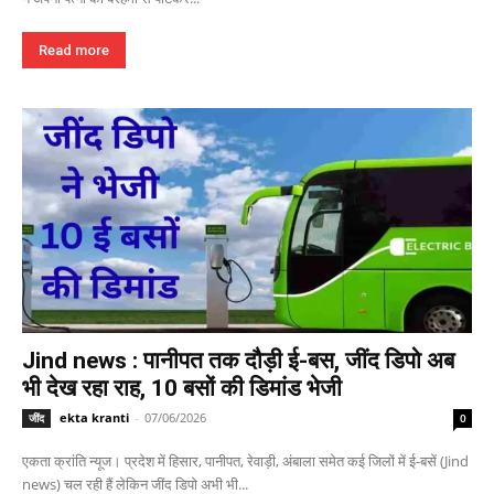
Read more
Jind news : पानीपत तक दौड़ी ई-बस, जींद डिपो अब
भी देख रहा राह, 10 बसों की डिमांड भेजी
ekta kranti
-
07/06/2026
जींद
0
एकता क्रांति न्यूज। प्रदेश में हिसार, पानीपत, रेवाड़ी, अंबाला समेत कई जिलों में ई-बसें (Jind
news) चल रही हैं लेकिन जींद डिपो अभी भी...