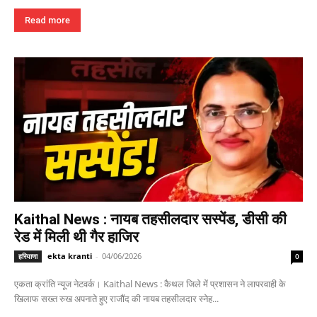
Read more
Kaithal News : नायब तहसीलदार सस्पेंड, डीसी की
रेड में मिली थी गैर हाजिर
ekta kranti
-
04/06/2026
हरियाणा
0
एकता क्रांति न्यूज नेटवर्क। Kaithal News : कैथल जिले में प्रशासन ने लापरवाही के
खिलाफ सख्त रुख अपनाते हुए राजौंद की नायब तहसीलदार स्नेह...