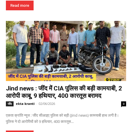
Read more
Jind news : जींद में CIA पुलिस की बड़ी कामयाबी, 2
आरोपी काबू, 9 हथियार, 400 कारतूस बरामद
ekta kranti
-
02/06/2026
जींद
0
एकता क्रांति न्यूज : जींद सीआइए पुलिस को बड़ी (Jind news) कामयाबी हाथ लगी है।
पुलिस ने दो आरोपियों को 9 हथियार, 400 कारतूस...