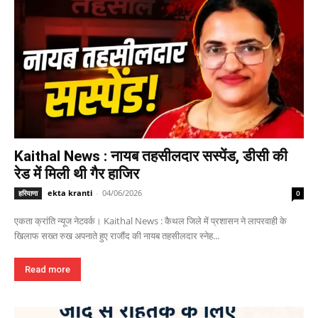
Kaithal News : नायब तहसीलदार सस्पेंड, डीसी की
रेड में मिली थी गैर हाजिर
ekta kranti
-
04/06/2026
हरियाणा
0
एकता क्रांति न्यूज नेटवर्क। Kaithal News : कैथल जिले में प्रशासन ने लापरवाही के
खिलाफ सख्त रुख अपनाते हुए राजौंद की नायब तहसीलदार स्नेह...
Read more