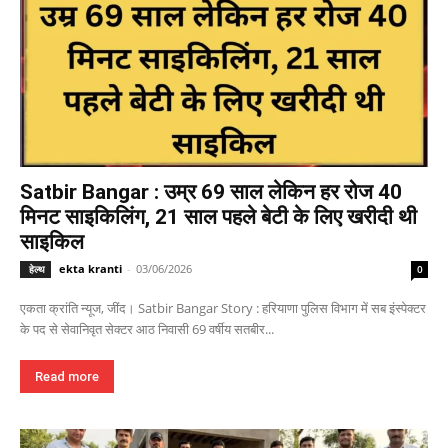
Satbir Bangar : उम्र 69 साल लेकिन हर रोज 40
मिनट साइकिलिंग, 21 साल पहले बेटी के लिए खरीदी थी
साइकिल
ekta kranti
-
03/06/2026
हेल्थ
0
एकता क्रांति न्यूज, जींद। Satbir Bangar Story : हरियाणा पुलिस विभाग में सब इंस्पेक्टर
के पद से सेवानिवृत सेक्टर आठ निवासी 69 वर्षीय सतबीर...
Read more