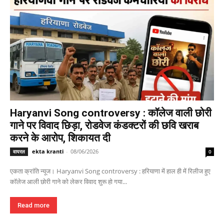
Haryanvi Song controversy : कॉलेज वाली छोरी
गाने पर विवाद छिड़ा, रोडवेज कंडक्टरों की छवि खराब
करने के आरोप, शिकायत दी
ekta kranti
-
08/06/2026
वायरल
0
एकता क्रांति न्यूज। Haryanvi Song controversy : हरियाणा में हाल ही में रिलीज हुए
कॉलेज आली छोरी गाने को लेकर विवाद शुरू हो गया...
Read more