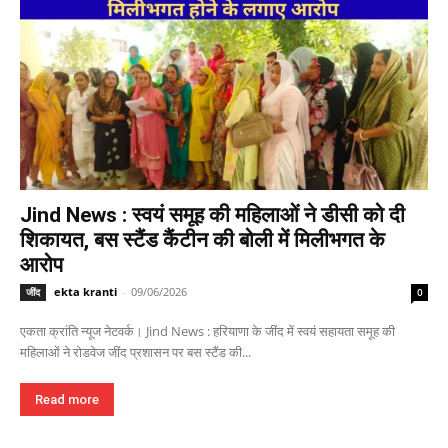
Jind News : स्वयं समूह की महिलाओं ने डीसी को दी
शिकायत, बस स्टैंड कैंटीन की बोली में मिलीभगत के
आरोप
ekta kranti
-
09/06/2026
जींद
0
एकता क्रांति न्यूज नेटवर्क। Jind News : हरियाणा के जींद में स्वयं सहायता समूह की
महिलाओं ने रोडवेज जींद प्रशासन पर बस स्टैंड की...
Read more