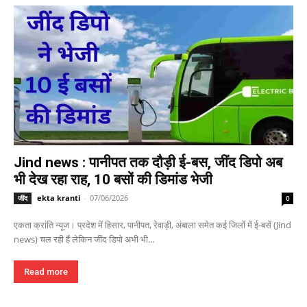
Jind news : पानीपत तक दौड़ी ई-बस, जींद डिपो अब
भी देख रहा राह, 10 बसों की डिमांड भेजी
ekta kranti
-
07/06/2026
जींद
0
एकता क्रांति न्यूज। प्रदेश में हिसार, पानीपत, रेवाड़ी, अंबाला समेत कई जिलों में ई-बसें (Jind
news) चल रही हैं लेकिन जींद डिपो अभी भी...
Read more