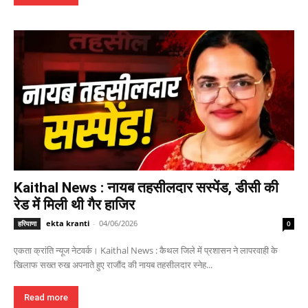
Kaithal News : नायब तहसीलदार सस्पेंड, डीसी की
रेड में मिली थी गैर हाजिर
ekta kranti
-
04/06/2026
हरियाणा
0
एकता क्रांति न्यूज नेटवर्क। Kaithal News : कैथल जिले में प्रशासन ने लापरवाही के
खिलाफ सख्त रुख अपनाते हुए राजौंद की नायब तहसीलदार स्नेह...
Read more