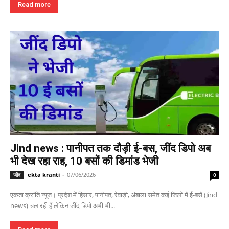
Read more
Jind news : पानीपत तक दौड़ी ई-बस, जींद डिपो अब
भी देख रहा राह, 10 बसों की डिमांड भेजी
ekta kranti
-
07/06/2026
जींद
0
एकता क्रांति न्यूज। प्रदेश में हिसार, पानीपत, रेवाड़ी, अंबाला समेत कई जिलों में ई-बसें (Jind
news) चल रही हैं लेकिन जींद डिपो अभी भी...