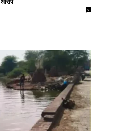
े आरोप
0