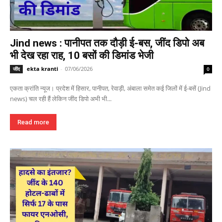
Jind news : पानीपत तक दौड़ी ई-बस, जींद डिपो अब
भी देख रहा राह, 10 बसों की डिमांड भेजी
ekta kranti
-
07/06/2026
जींद
0
एकता क्रांति न्यूज। प्रदेश में हिसार, पानीपत, रेवाड़ी, अंबाला समेत कई जिलों में ई-बसें (Jind
news) चल रही हैं लेकिन जींद डिपो अभी भी...
Read more