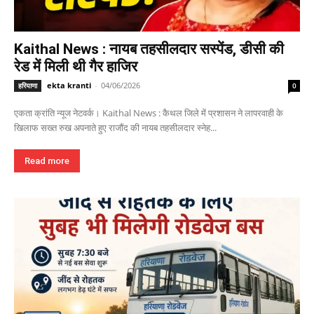
Kaithal News : नायब तहसीलदार सस्पेंड, डीसी की
रेड में मिली थी गैर हाजिर
ekta kranti
-
04/06/2026
हरियाणा
0
एकता क्रांति न्यूज नेटवर्क। Kaithal News : कैथल जिले में प्रशासन ने लापरवाही के
खिलाफ सख्त रुख अपनाते हुए राजौंद की नायब तहसीलदार स्नेह...
Read more