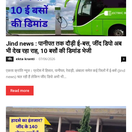
Jind news : पानीपत तक दौड़ी ई-बस, जींद डिपो अब
भी देख रहा राह, 10 बसों की डिमांड भेजी
ekta kranti
-
07/06/2026
जींद
0
एकता क्रांति न्यूज। प्रदेश में हिसार, पानीपत, रेवाड़ी, अंबाला समेत कई जिलों में ई-बसें (Jind
news) चल रही हैं लेकिन जींद डिपो अभी भी...
Read more