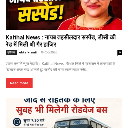
Kaithal News : नायब तहसीलदार सस्पेंड, डीसी की
रेड में मिली थी गैर हाजिर
ekta kranti
-
04/06/2026
हरियाणा
0
एकता क्रांति न्यूज नेटवर्क। Kaithal News : कैथल जिले में प्रशासन ने लापरवाही के
खिलाफ सख्त रुख अपनाते हुए राजौंद की नायब तहसीलदार स्नेह...
Read more