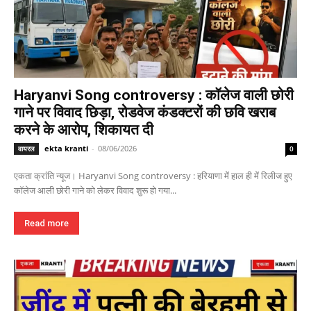
Haryanvi Song controversy : कॉलेज वाली छोरी
गाने पर विवाद छिड़ा, रोडवेज कंडक्टरों की छवि खराब
करने के आरोप, शिकायत दी
ekta kranti
-
08/06/2026
वायरल
0
एकता क्रांति न्यूज। Haryanvi Song controversy : हरियाणा में हाल ही में रिलीज हुए
कॉलेज आली छोरी गाने को लेकर विवाद शुरू हो गया...
Read more