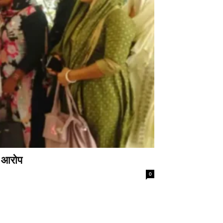
े आरोप
0