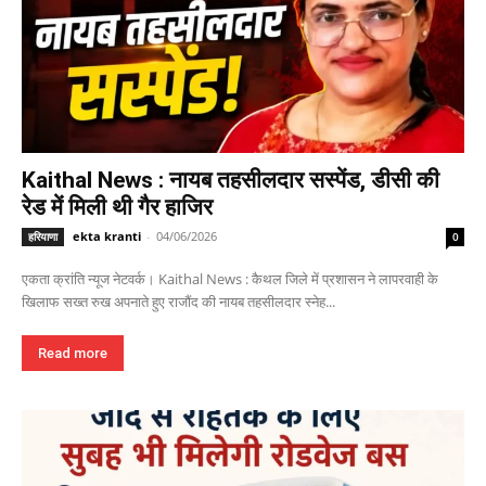
Kaithal News : नायब तहसीलदार सस्पेंड, डीसी की
रेड में मिली थी गैर हाजिर
ekta kranti
-
04/06/2026
हरियाणा
0
एकता क्रांति न्यूज नेटवर्क। Kaithal News : कैथल जिले में प्रशासन ने लापरवाही के
खिलाफ सख्त रुख अपनाते हुए राजौंद की नायब तहसीलदार स्नेह...
Read more