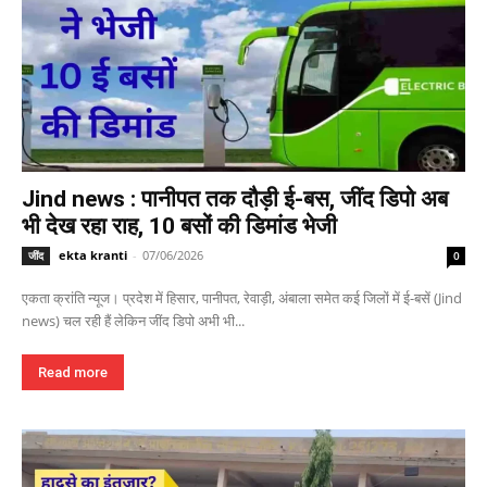
Jind news : पानीपत तक दौड़ी ई-बस, जींद डिपो अब
भी देख रहा राह, 10 बसों की डिमांड भेजी
ekta kranti
-
07/06/2026
जींद
0
एकता क्रांति न्यूज। प्रदेश में हिसार, पानीपत, रेवाड़ी, अंबाला समेत कई जिलों में ई-बसें (Jind
news) चल रही हैं लेकिन जींद डिपो अभी भी...
Read more