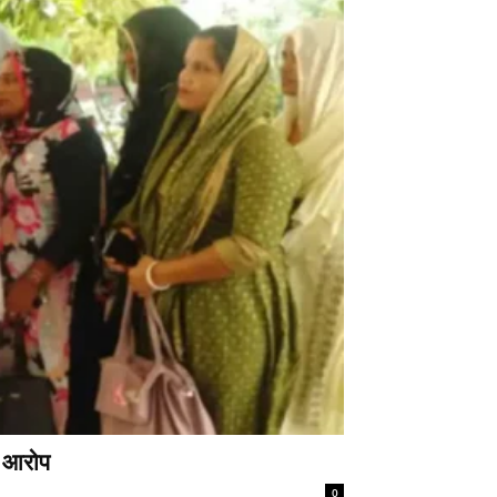
े आरोप
0