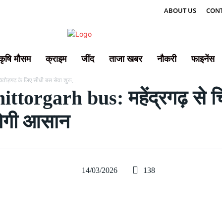
ABOUT US
CONT
कृषि मौसम
क्राइम
जींद
ताजा खबर
नौकरी
फाइनेंस
तौड़गढ़ के लिए सीधी बस सेवा शुरू,...
rgarh bus: महेंद्रगढ़ से चि
 होगी आसान
138
14/03/2026