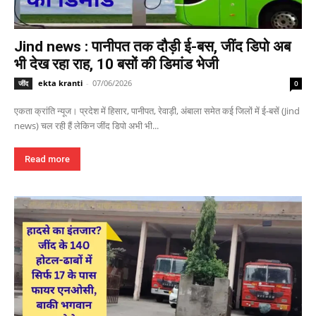
Jind news : पानीपत तक दौड़ी ई-बस, जींद डिपो अब
भी देख रहा राह, 10 बसों की डिमांड भेजी
ekta kranti
-
07/06/2026
जींद
0
एकता क्रांति न्यूज। प्रदेश में हिसार, पानीपत, रेवाड़ी, अंबाला समेत कई जिलों में ई-बसें (Jind
news) चल रही हैं लेकिन जींद डिपो अभी भी...
Read more