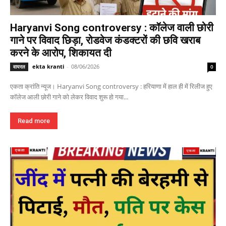
Haryanvi Song controversy : कॉलेज वाली छोरी
गाने पर विवाद छिड़ा, रोडवेज कंडक्टरों की छवि खराब
करने के आरोप, शिकायत दी
ekta kranti
-
08/06/2026
वायरल
0
एकता क्रांति न्यूज। Haryanvi Song controversy : हरियाणा में हाल ही में रिलीज हुए
कॉलेज आली छोरी गाने को लेकर विवाद शुरू हो गया...
Read more