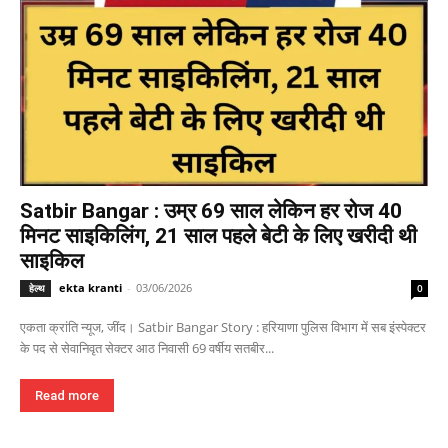
Satbir Bangar : उम्र 69 साल लेकिन हर रोज 40
मिनट साइकिलिंग, 21 साल पहले बेटी के लिए खरीदी थी
साइकिल
ekta kranti
-
03/06/2026
हेल्थ
0
एकता क्रांति न्यूज, जींद। Satbir Bangar Story : हरियाणा पुलिस विभाग में सब इंस्पेक्टर
के पद से सेवानिवृत सेक्टर आठ निवासी 69 वर्षीय सतबीर...
Read more