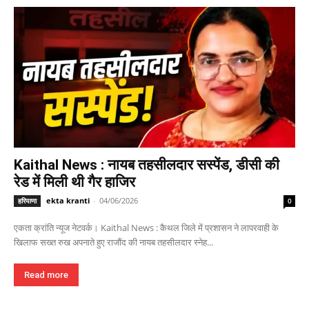
Kaithal News : नायब तहसीलदार सस्पेंड, डीसी की
रेड में मिली थी गैर हाजिर
ekta kranti
-
04/06/2026
हरियाणा
0
एकता क्रांति न्यूज नेटवर्क। Kaithal News : कैथल जिले में प्रशासन ने लापरवाही के
खिलाफ सख्त रुख अपनाते हुए राजौंद की नायब तहसीलदार स्नेह...
Read more