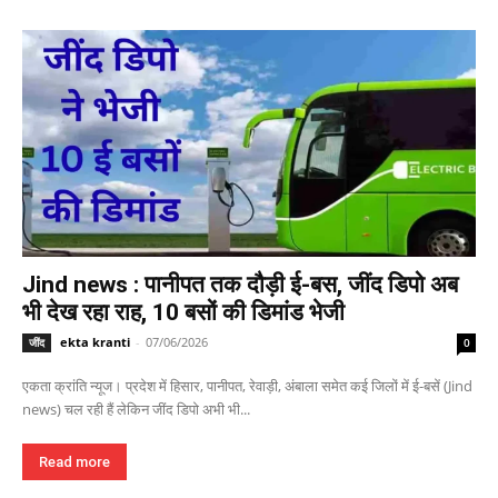
Jind news : पानीपत तक दौड़ी ई-बस, जींद डिपो अब
भी देख रहा राह, 10 बसों की डिमांड भेजी
ekta kranti
-
07/06/2026
जींद
0
एकता क्रांति न्यूज। प्रदेश में हिसार, पानीपत, रेवाड़ी, अंबाला समेत कई जिलों में ई-बसें (Jind
news) चल रही हैं लेकिन जींद डिपो अभी भी...
Read more