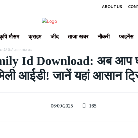
ABOUT US
CONT
कृषि मौसम
क्राइम
जींद
ताजा खबर
नौकरी
फाइनेंस
बैठे कैसे डाउनलोड कर...
y Id Download: अब आप घर 
मिली आईडी! जानें यहां आसान ट्
165
06/09/2025