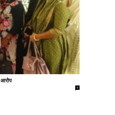
े आरोप
0