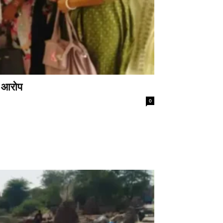
े आरोप
0