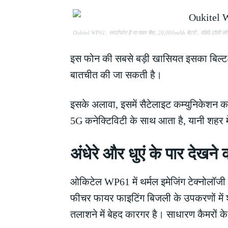
Oukitel WP61: स्मार्टफोन है या पावर बैंक, 20,000mAh बैटरी , वॉकी-टॉकी की
इस फोन की सबसे बड़ी खासियत इसका बिल्ट-इ
बातचीत की जा सकती है।
इसके अलावा, इसमें सैटेलाइट कम्युनिकेशन का
5G कनेक्टिविटी के साथ आता है, यानी शहर म
अंधेरे और धुएं के पार देखने 
ओकिटेल WP61 में थर्मल इमेजिंग टेक्नोलॉजी
फीचर फायर फाइटिंग बिजली के उपकरणों में शॉर्
तलाशने में बेहद कारगर है। साधारण कैमरों क