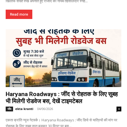
खिलाफ सख्त रुख अपनाते हुए राजौंद की नायब तहसीलदार स्नेह...
Read more
Haryana Roadways : जींद से रोहतक के लिए सुबह
भी मिलेगी रोडवेज बस, देखें टाइमटेबल
ekta kranti
-
04/06/2026
जींद
0
एकता क्रांति न्यूज नेटवर्क। Haryana Roadways : जींद डिपो से यात्रियों की मांग पर
रोहतक के लिए सुबह सात बजकर 30 मिनट पर बस...