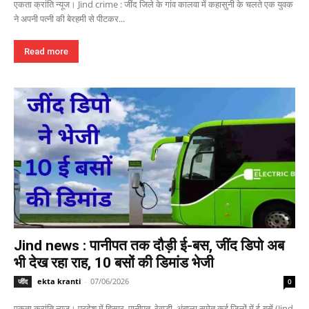
एकता क्रांति न्यूज। Jind crime : जींद जिले के गांव कालवा में कहासुनी के चलते एक युवक
ने अपनी पत्नी की बेरहमी से पीटकर...
Read more
Jind news : पानीपत तक दौड़ी ई-बस, जींद डिपो अब
भी देख रहा राह, 10 बसों की डिमांड भेजी
ekta kranti
-
07/06/2026
जींद
0
एकता क्रांति न्यूज। प्रदेश में हिसार, पानीपत, रेवाड़ी, अंबाला समेत कई जिलों में ई-बसें (Jind