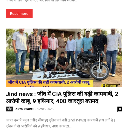
के पद से सेवानिवृत सेक्टर आठ निवासी 69 वर्षीय सतबीर...
Read more
Jind news : जींद में CIA पुलिस की बड़ी कामयाबी, 2
आरोपी काबू, 9 हथियार, 400 कारतूस बरामद
ekta kranti
-
02/06/2026
जींद
0
एकता क्रांति न्यूज : जींद सीआइए पुलिस को बड़ी (Jind news) कामयाबी हाथ लगी है।
पुलिस ने दो आरोपियों को 9 हथियार, 400 कारतूस...