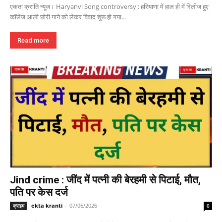
एकता क्रांति न्यूज। Haryanvi Song controversy : हरियाणा में हाल ही में रिलीज हुए
कॉलेज आली छोरी गाने को लेकर विवाद शुरू हो गया...
Read more
Jind crime : जींद में पत्नी की बेरहमी से पिटाई, मौत,
पति पर केस दर्ज
ekta kranti
-
07/06/2026
क्राइम
0