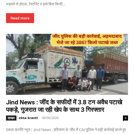
धड़ल्ले से होटल, रेस्टोरेंट व ढाबे बिना किसी...
Read more
Jind News : जींद के सफीदों में 3.8 टन अवैध पटाखे
पकड़े, गुजरात जा रही खेप के साथ 3 गिरफ्तार
ekta kranti
-
06/06/2026
क्राइम
0
एकता क्रांति न्यूज। Jind News : हरियाणा के जींद में CAI पुलिस ने बड़ी कार्रवाई करते हुए