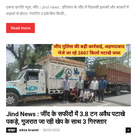
एकता क्रांति न्यूज, जींद। Jind news : हरियाणा के जींद में रिहायशी इलाकों और बाजारों में
धड़ल्ले से होटल, रेस्टोरेंट व ढाबे बिना किसी...
Read more
Jind News : जींद के सफीदों में 3.8 टन अवैध पटाखे
पकड़े, गुजरात जा रही खेप के साथ 3 गिरफ्तार
ekta kranti
-
06/06/2026
क्राइम
0