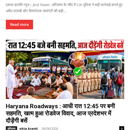
एकता क्रांति न्यूज। Jind News : हरियाणा के जींद में CAI पुलिस ने बड़ी कार्रवाई करते हुए
अवैध पटाखों और विस्फोटक सामग्री की बड़ी...
Read more
Haryana Roadways : आधी रात 12:45 पर बनी
सहमति, खत्म हुआ रोडवेज विवाद, आज प्रदेशभर में
दौड़ेंगी बसें
ekta kranti
-
06/06/2026
हरियाणा
0