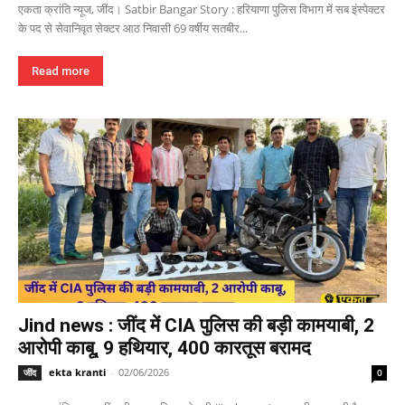
एकता क्रांति न्यूज, जींद। Satbir Bangar Story : हरियाणा पुलिस विभाग में सब इंस्पेक्टर
के पद से सेवानिवृत सेक्टर आठ निवासी 69 वर्षीय सतबीर...
Read more
Jind news : जींद में CIA पुलिस की बड़ी कामयाबी, 2
आरोपी काबू, 9 हथियार, 400 कारतूस बरामद
ekta kranti
-
02/06/2026
जींद
0