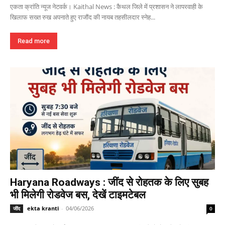
एकता क्रांति न्यूज नेटवर्क। Kaithal News : कैथल जिले में प्रशासन ने लापरवाही के
खिलाफ सख्त रुख अपनाते हुए राजौंद की नायब तहसीलदार स्नेह...
Read more
Haryana Roadways : जींद से रोहतक के लिए सुबह
भी मिलेगी रोडवेज बस, देखें टाइमटेबल
ekta kranti
-
04/06/2026
जींद
0