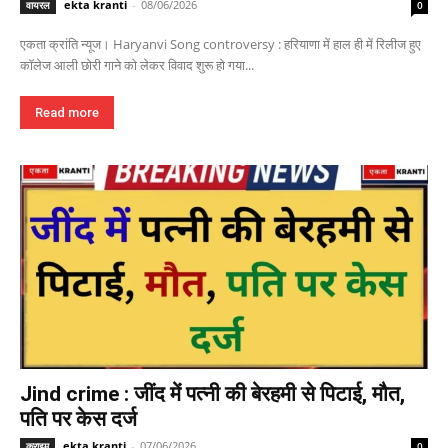
ekta kranti
-
08/06/2026
वायरल
0
एकता क्रांति न्यूज। Haryanvi Song controversy : हरियाणा में हाल ही में रिलीज हुए
कॉलेज आली छोरी गाने को लेकर विवाद शुरू हो गया...
Read more
Jind crime : जींद में पत्नी की बेरहमी से पिटाई, मौत,
पति पर केस दर्ज
ekta kranti
-
07/06/2026
क्राइम
0