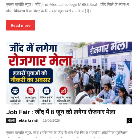
एकता क्रांति न्यूज। जींद Jind Medical college MBBS Seat : जींद जिले के स्वास्थ्य
और चिकित्सा शिक्षा क्षेत्र के लिए बड़ी खुशखबरी सामने आई है।...
Read more
Job Fair : जींद में 8 जून को लगेगा रोजगार मेला
ekta kranti
-
02/06/2026
नौकरी
0
एकता क्रांति न्यूज, जींद।हरियाणा के जींद कैथल रोड स्थित राजकीय औद्योगिक प्रशिक्षण