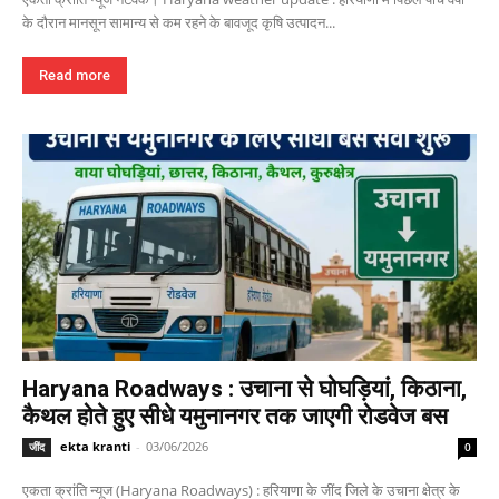
के दौरान मानसून सामान्य से कम रहने के बावजूद कृषि उत्पादन...
Read more
Haryana Roadways : उचाना से घोघड़ियां, किठाना,
कैथल होते हुए सीधे यमुनानगर तक जाएगी रोडवेज बस
ekta kranti
-
03/06/2026
जींद
0
एकता क्रांति न्यूज (Haryana Roadways) : हरियाणा के जींद जिले के उचाना क्षेत्र के