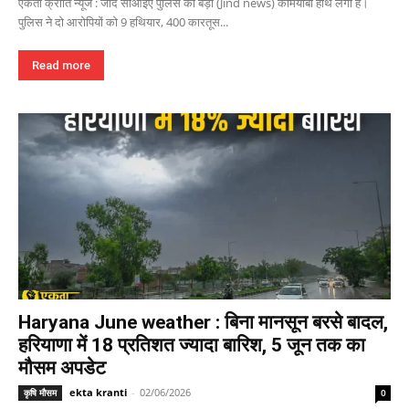
एकता क्रांति न्यूज : जींद सीआइए पुलिस को बड़ी (Jind news) कामयाबी हाथ लगी है।
पुलिस ने दो आरोपियों को 9 हथियार, 400 कारतूस...
Read more
Haryana June weather : बिना मानसून बरसे बादल,
हरियाणा में 18 प्रतिशत ज्यादा बारिश, 5 जून तक का
मौसम अपडेट
ekta kranti
-
02/06/2026
कृषि मौसम
0