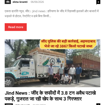
ekta kranti
-
06/06/2026
जींद
0
एकता क्रांति न्यूज, जींद। Jind news : हरियाणा के जींद में रिहायशी इलाकों और बाजारों में
धड़ल्ले से होटल, रेस्टोरेंट व ढाबे बिना किसी...
Read more
Jind News : जींद के सफीदों में 3.8 टन अवैध पटाखे
पकड़े, गुजरात जा रही खेप के साथ 3 गिरफ्तार