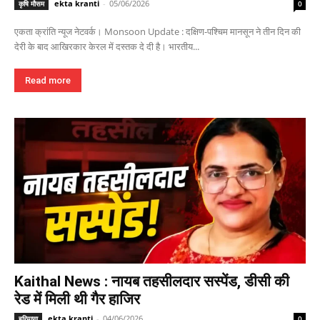
ekta kranti
-
05/06/2026
कृषि मौसम
0
एकता क्रांति न्यूज नेटवर्क। Monsoon Update : दक्षिण-पश्चिम मानसून ने तीन दिन की
देरी के बाद आखिरकार केरल में दस्तक दे दी है। भारतीय...
Read more
Kaithal News : नायब तहसीलदार सस्पेंड, डीसी की
रेड में मिली थी गैर हाजिर
ekta kranti
-
04/06/2026
हरियाणा
0