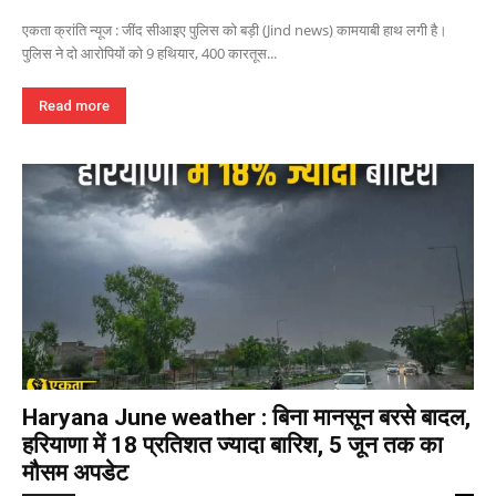
एकता क्रांति न्यूज : जींद सीआइए पुलिस को बड़ी (Jind news) कामयाबी हाथ लगी है।
पुलिस ने दो आरोपियों को 9 हथियार, 400 कारतूस...
Read more
Haryana June weather : बिना मानसून बरसे बादल,
हरियाणा में 18 प्रतिशत ज्यादा बारिश, 5 जून तक का
मौसम अपडेट