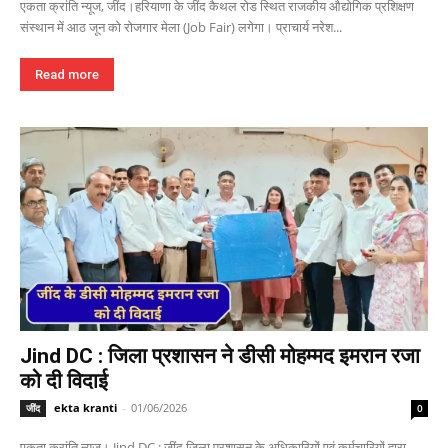
एकता क्रांति न्यूज, जींद।हरियाणा के जींद कैथल रोड स्थित राजकीय औद्योगिक प्रशिक्षण
संस्थान में आठ जून को रोजगार मेला (Job Fair) लगेगा। प्राचार्य नरेश...
Read more
Jind DC : जिला प्रशासन ने डीसी मोहम्मद इमरान रजा
को दी विदाई
ekta kranti
-
01/06/2026
जींद
0
एकता क्रांति न्यूज। Jind DC : जींद जिला प्रशासन के अधिकारियों एवं कर्मचारियों द्वारा