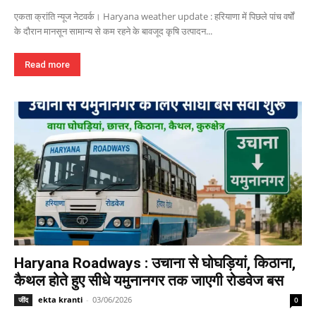
एकता क्रांति न्यूज नेटवर्क। Haryana weather update : हरियाणा में पिछले पांच वर्षों
के दौरान मानसून सामान्य से कम रहने के बावजूद कृषि उत्पादन...
Read more
Haryana Roadways : उचाना से घोघड़ियां, किठाना,
कैथल होते हुए सीधे यमुनानगर तक जाएगी रोडवेज बस
ekta kranti
-
03/06/2026
जींद
0