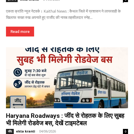
एकता क्रांति न्यूज नेटवर्क। Kaithal News : कैथल जिले में प्रशासन ने लापरवाही के
खिलाफ सख्त रुख अपनाते हुए राजौंद की नायब तहसीलदार स्नेह...
Read more
Haryana Roadways : जींद से रोहतक के लिए सुबह
भी मिलेगी रोडवेज बस, देखें टाइमटेबल
ekta kranti
-
04/06/2026
जींद
0