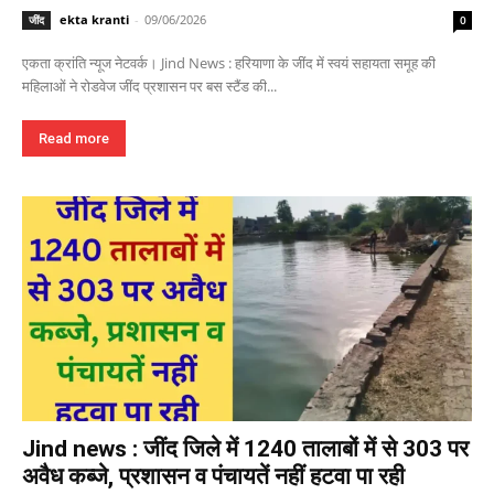
ekta kranti
-
09/06/2026
जींद
0
एकता क्रांति न्यूज नेटवर्क। Jind News : हरियाणा के जींद में स्वयं सहायता समूह की
महिलाओं ने रोडवेज जींद प्रशासन पर बस स्टैंड की...
Read more
Jind news : जींद जिले में 1240 तालाबों में से 303 पर
अवैध कब्जे, प्रशासन व पंचायतें नहीं हटवा पा रही