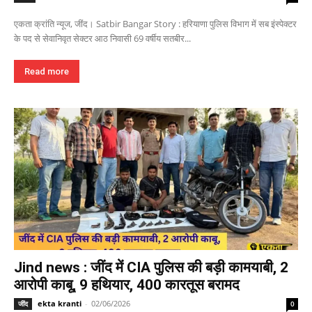
एकता क्रांति न्यूज, जींद। Satbir Bangar Story : हरियाणा पुलिस विभाग में सब इंस्पेक्टर
के पद से सेवानिवृत सेक्टर आठ निवासी 69 वर्षीय सतबीर...
Read more
Jind news : जींद में CIA पुलिस की बड़ी कामयाबी, 2
आरोपी काबू, 9 हथियार, 400 कारतूस बरामद
ekta kranti
-
02/06/2026
जींद
0