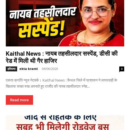
Kaithal News : नायब तहसीलदार सस्पेंड, डीसी की
रेड में मिली थी गैर हाजिर
ekta kranti
-
04/06/2026
हरियाणा
0
एकता क्रांति न्यूज नेटवर्क। Kaithal News : कैथल जिले में प्रशासन ने लापरवाही के
खिलाफ सख्त रुख अपनाते हुए राजौंद की नायब तहसीलदार स्नेह...
Read more