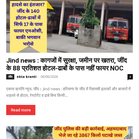
Jind news : कागजों में सुरक्षा, जमीन पर खतरा, जींद
के 88 प्रतिशत होटल-ढाबों के पास नहीं फायर NOC
ekta kranti
-
06/06/2026
जींद
0
एकता क्रांति न्यूज, जींद। Jind news : हरियाणा के जींद में रिहायशी इलाकों और बाजारों में
धड़ल्ले से होटल, रेस्टोरेंट व ढाबे बिना किसी...
Read more