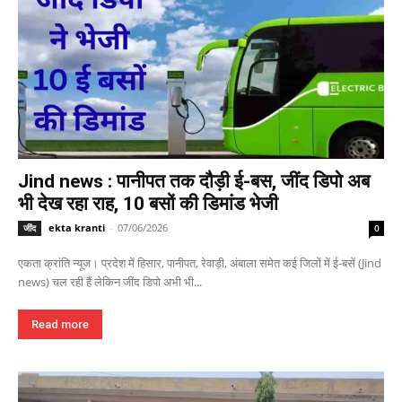
Jind news : पानीपत तक दौड़ी ई-बस, जींद डिपो अब
भी देख रहा राह, 10 बसों की डिमांड भेजी
ekta kranti
-
07/06/2026
जींद
0
एकता क्रांति न्यूज। प्रदेश में हिसार, पानीपत, रेवाड़ी, अंबाला समेत कई जिलों में ई-बसें (Jind
news) चल रही हैं लेकिन जींद डिपो अभी भी...
Read more