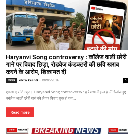
Haryanvi Song controversy : कॉलेज वाली छोरी
गाने पर विवाद छिड़ा, रोडवेज कंडक्टरों की छवि खराब
करने के आरोप, शिकायत दी
ekta kranti
-
08/06/2026
वायरल
0
एकता क्रांति न्यूज। Haryanvi Song controversy : हरियाणा में हाल ही में रिलीज हुए
कॉलेज आली छोरी गाने को लेकर विवाद शुरू हो गया...
Read more