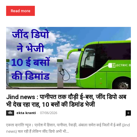
Read more
Jind news : पानीपत तक दौड़ी ई-बस, जींद डिपो अब
भी देख रहा राह, 10 बसों की डिमांड भेजी
ekta kranti
-
07/06/2026
जींद
0
एकता क्रांति न्यूज। प्रदेश में हिसार, पानीपत, रेवाड़ी, अंबाला समेत कई जिलों में ई-बसें (Jind
news) चल रही हैं लेकिन जींद डिपो अभी भी...