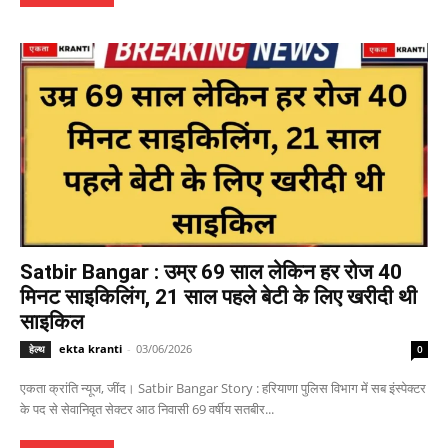
Satbir Bangar : उम्र 69 साल लेकिन हर रोज 40
मिनट साइकिलिंग, 21 साल पहले बेटी के लिए खरीदी थी
साइकिल
ekta kranti
-
03/06/2026
हेल्थ
0
एकता क्रांति न्यूज, जींद। Satbir Bangar Story : हरियाणा पुलिस विभाग में सब इंस्पेक्टर
के पद से सेवानिवृत सेक्टर आठ निवासी 69 वर्षीय सतबीर...