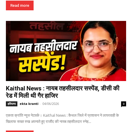
Read more
Kaithal News : नायब तहसीलदार सस्पेंड, डीसी की
रेड में मिली थी गैर हाजिर
ekta kranti
-
04/06/2026
हरियाणा
0
एकता क्रांति न्यूज नेटवर्क। Kaithal News : कैथल जिले में प्रशासन ने लापरवाही के
खिलाफ सख्त रुख अपनाते हुए राजौंद की नायब तहसीलदार स्नेह...