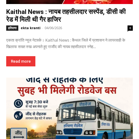
Kaithal News : नायब तहसीलदार सस्पेंड, डीसी की
रेड में मिली थी गैर हाजिर
ekta kranti
-
04/06/2026
हरियाणा
0
एकता क्रांति न्यूज नेटवर्क। Kaithal News : कैथल जिले में प्रशासन ने लापरवाही के
खिलाफ सख्त रुख अपनाते हुए राजौंद की नायब तहसीलदार स्नेह...
Read more