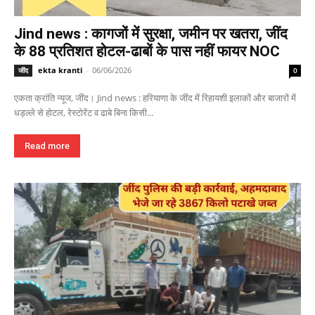
Jind news : कागजों में सुरक्षा, जमीन पर खतरा, जींद
के 88 प्रतिशत होटल-ढाबों के पास नहीं फायर NOC
ekta kranti
-
06/06/2026
जींद
0
एकता क्रांति न्यूज, जींद। Jind news : हरियाणा के जींद में रिहायशी इलाकों और बाजारों में
धड़ल्ले से होटल, रेस्टोरेंट व ढाबे बिना किसी...
Read more