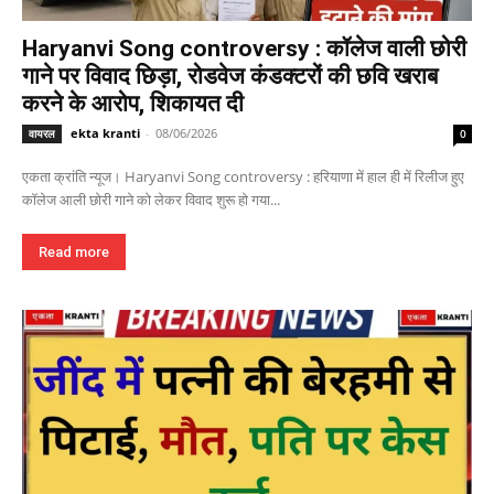
Haryanvi Song controversy : कॉलेज वाली छोरी
गाने पर विवाद छिड़ा, रोडवेज कंडक्टरों की छवि खराब
करने के आरोप, शिकायत दी
ekta kranti
-
08/06/2026
वायरल
0
एकता क्रांति न्यूज। Haryanvi Song controversy : हरियाणा में हाल ही में रिलीज हुए
कॉलेज आली छोरी गाने को लेकर विवाद शुरू हो गया...
Read more