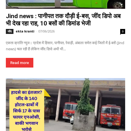
Jind news : पानीपत तक दौड़ी ई-बस, जींद डिपो अब
भी देख रहा राह, 10 बसों की डिमांड भेजी
ekta kranti
-
07/06/2026
जींद
0
एकता क्रांति न्यूज। प्रदेश में हिसार, पानीपत, रेवाड़ी, अंबाला समेत कई जिलों में ई-बसें (Jind
news) चल रही हैं लेकिन जींद डिपो अभी भी...
Read more