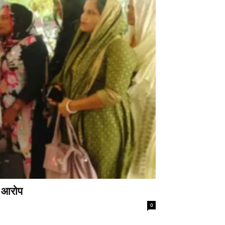
े आरोप
0