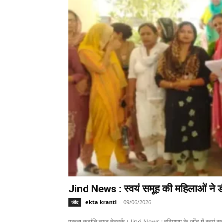
Jind News : स्वयं समूह की महिलाओं ने ड
ekta kranti
-
09/06/2026
जींद
एकता क्रांति न्यूज नेटवर्क। Jind News : हरियाणा के जींद में स्वयं 