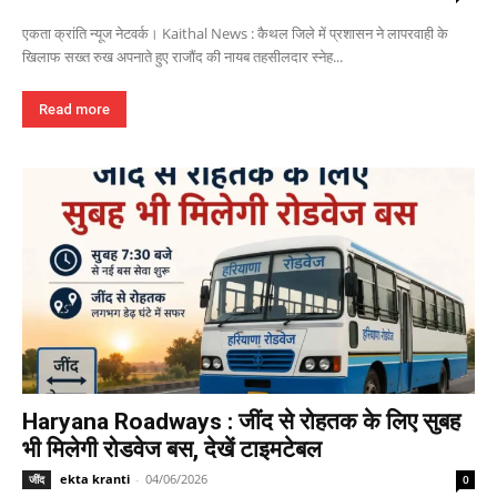
एकता क्रांति न्यूज नेटवर्क। Kaithal News : कैथल जिले में प्रशासन ने लापरवाही के
खिलाफ सख्त रुख अपनाते हुए राजौंद की नायब तहसीलदार स्नेह...
Read more
Haryana Roadways : जींद से रोहतक के लिए सुबह
भी मिलेगी रोडवेज बस, देखें टाइमटेबल
ekta kranti
-
04/06/2026
जींद
0