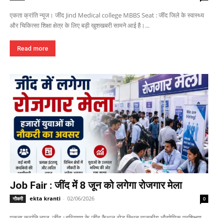
एकता क्रांति न्यूज। जींद Jind Medical college MBBS Seat : जींद जिले के स्वास्थ्य
और चिकित्सा शिक्षा क्षेत्र के लिए बड़ी खुशखबरी सामने आई है।...
Read more
Job Fair : जींद में 8 जून को लगेगा रोजगार मेला
ekta kranti
-
02/06/2026
नौकरी
0
एकता क्रांति न्यूज, जींद।हरियाणा के जींद कैथल रोड स्थित राजकीय औद्योगिक प्रशिक्षण