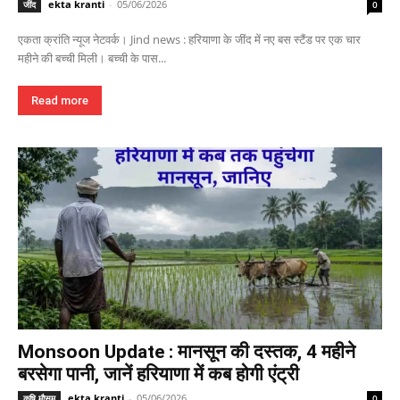
ekta kranti
-
05/06/2026
जींद
0
एकता क्रांति न्यूज नेटवर्क। Jind news : हरियाणा के जींद में नए बस स्टैंड पर एक चार
महीने की बच्ची मिली। बच्ची के पास...
Read more
Monsoon Update : मानसून की दस्तक, 4 महीने
बरसेगा पानी, जानें हरियाणा में कब होगी एंट्री
ekta kranti
-
05/06/2026
कृषि मौसम
0