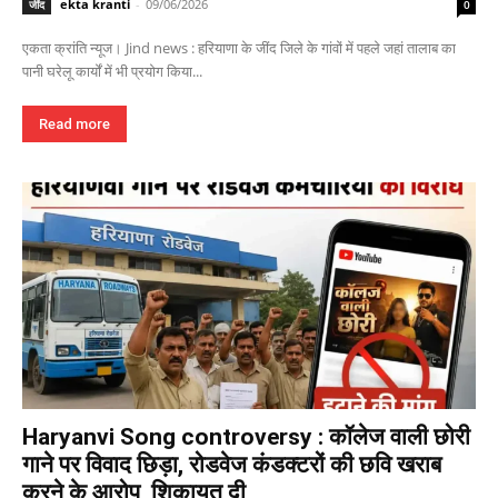
ekta kranti
-
09/06/2026
जींद
0
एकता क्रांति न्यूज। Jind news : हरियाणा के जींद जिले के गांवों में पहले जहां तालाब का
पानी घरेलू कार्यों में भी प्रयोग किया...
Read more
Haryanvi Song controversy : कॉलेज वाली छोरी
गाने पर विवाद छिड़ा, रोडवेज कंडक्टरों की छवि खराब
करने के आरोप, शिकायत दी