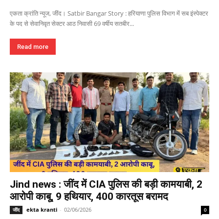
एकता क्रांति न्यूज, जींद। Satbir Bangar Story : हरियाणा पुलिस विभाग में सब इंस्पेक्टर
के पद से सेवानिवृत सेक्टर आठ निवासी 69 वर्षीय सतबीर...
Read more
Jind news : जींद में CIA पुलिस की बड़ी कामयाबी, 2
आरोपी काबू, 9 हथियार, 400 कारतूस बरामद
ekta kranti
-
02/06/2026
जींद
0