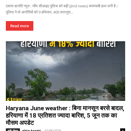
एकता क्रांति न्यूज : जींद सीआइए पुलिस को बड़ी (Jind news) कामयाबी हाथ लगी है।
पुलिस ने दो आरोपियों को 9 हथियार, 400 कारतूस...
Read more
Haryana June weather : बिना मानसून बरसे बादल,
हरियाणा में 18 प्रतिशत ज्यादा बारिश, 5 जून तक का
मौसम अपडेट
ekta kranti
-
02/06/2026
कृषि मौसम
0