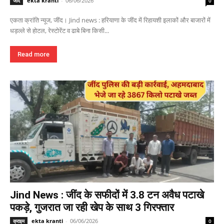
ekta kranti
-
06/06/2026
जींद
0
एकता क्रांति न्यूज, जींद। Jind news : हरियाणा के जींद में रिहायशी इलाकों और बाजारों में
धड़ल्ले से होटल, रेस्टोरेंट व ढाबे बिना किसी...
Read more
Jind News : जींद के सफीदों में 3.8 टन अवैध पटाखे
पकड़े, गुजरात जा रही खेप के साथ 3 गिरफ्तार
ekta kranti
-
06/06/2026
क्राइम
0