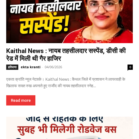
Kaithal News : नायब तहसीलदार सस्पेंड, डीसी की
रेड में मिली थी गैर हाजिर
ekta kranti
-
04/06/2026
हरियाणा
0
एकता क्रांति न्यूज नेटवर्क। Kaithal News : कैथल जिले में प्रशासन ने लापरवाही के
खिलाफ सख्त रुख अपनाते हुए राजौंद की नायब तहसीलदार स्नेह...
Read more