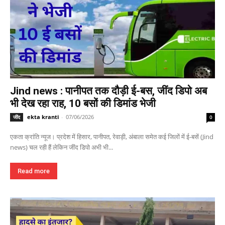
Jind news : पानीपत तक दौड़ी ई-बस, जींद डिपो अब
भी देख रहा राह, 10 बसों की डिमांड भेजी
ekta kranti
-
07/06/2026
जींद
0
एकता क्रांति न्यूज। प्रदेश में हिसार, पानीपत, रेवाड़ी, अंबाला समेत कई जिलों में ई-बसें (Jind
news) चल रही हैं लेकिन जींद डिपो अभी भी...
Read more