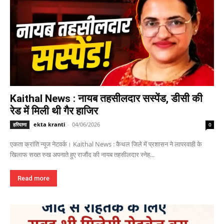
Kaithal News : नायब तहसीलदार सस्पेंड, डीसी की
रेड में मिली थी गैर हाजिर
ekta kranti
-
04/06/2026
हरियाणा
0
एकता क्रांति न्यूज नेटवर्क। Kaithal News : कैथल जिले में प्रशासन ने लापरवाही के
खिलाफ सख्त रुख अपनाते हुए राजौंद की नायब तहसीलदार स्नेह...
Read more