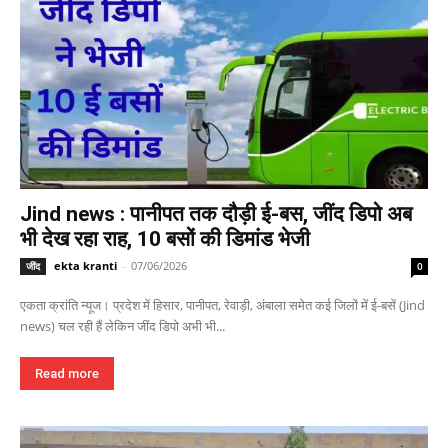
Jind news : पानीपत तक दौड़ी ई-बस, जींद डिपो अब
भी देख रहा राह, 10 बसों की डिमांड भेजी
ekta kranti
-
07/06/2026
जींद
0
एकता क्रांति न्यूज। प्रदेश में हिसार, पानीपत, रेवाड़ी, अंबाला समेत कई जिलों में ई-बसें (Jind
news) चल रही हैं लेकिन जींद डिपो अभी भी...
Read more