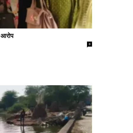
े आरोप
0