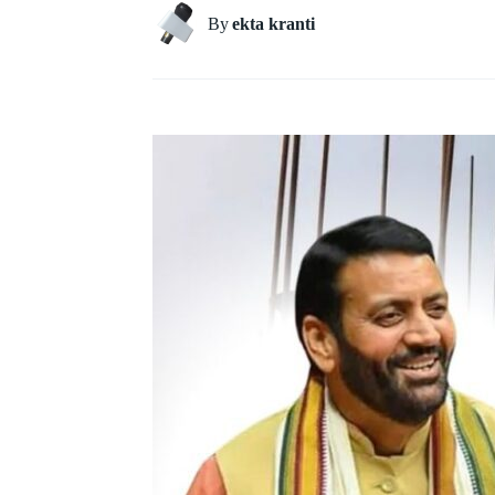
By
ekta kranti