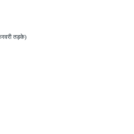
फरवरी तड़के)