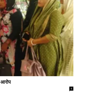
े आरोप
0