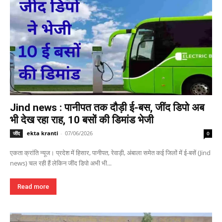
Jind news : पानीपत तक दौड़ी ई-बस, जींद डिपो अब
भी देख रहा राह, 10 बसों की डिमांड भेजी
ekta kranti
-
07/06/2026
जींद
0
एकता क्रांति न्यूज। प्रदेश में हिसार, पानीपत, रेवाड़ी, अंबाला समेत कई जिलों में ई-बसें (Jind
news) चल रही हैं लेकिन जींद डिपो अभी भी...
Read more