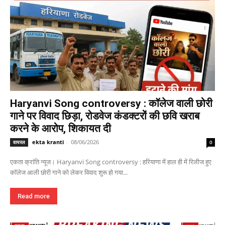
Haryanvi Song controversy : कॉलेज वाली छोरी
गाने पर विवाद छिड़ा, रोडवेज कंडक्टरों की छवि खराब
करने के आरोप, शिकायत दी
ekta kranti
-
08/06/2026
वायरल
0
एकता क्रांति न्यूज। Haryanvi Song controversy : हरियाणा में हाल ही में रिलीज हुए
कॉलेज आली छोरी गाने को लेकर विवाद शुरू हो गया...
Read more