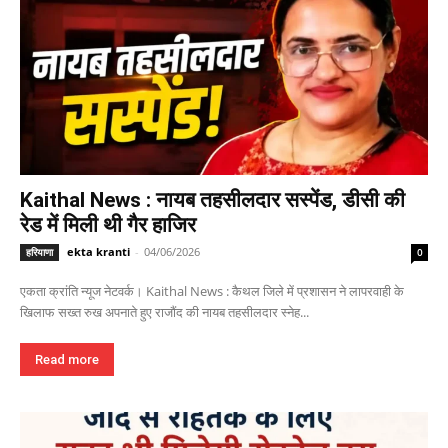
Kaithal News : नायब तहसीलदार सस्पेंड, डीसी की
रेड में मिली थी गैर हाजिर
ekta kranti
-
04/06/2026
हरियाणा
0
एकता क्रांति न्यूज नेटवर्क। Kaithal News : कैथल जिले में प्रशासन ने लापरवाही के
खिलाफ सख्त रुख अपनाते हुए राजौंद की नायब तहसीलदार स्नेह...
Read more