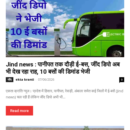
Jind news : पानीपत तक दौड़ी ई-बस, जींद डिपो अब
भी देख रहा राह, 10 बसों की डिमांड भेजी
ekta kranti
-
07/06/2026
जींद
0
एकता क्रांति न्यूज। प्रदेश में हिसार, पानीपत, रेवाड़ी, अंबाला समेत कई जिलों में ई-बसें (Jind
news) चल रही हैं लेकिन जींद डिपो अभी भी...
Read more