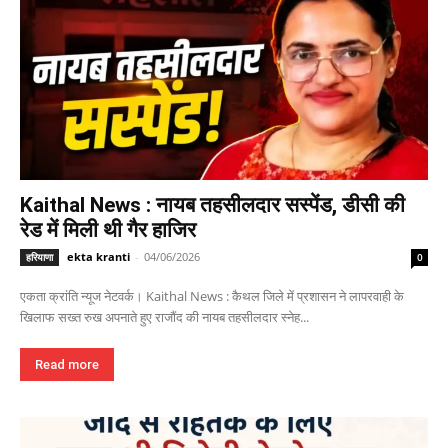
Kaithal News : नायब तहसीलदार सस्पेंड, डीसी की
रेड में मिली थी गैर हाजिर
ekta kranti
-
04/06/2026
हरियाणा
0
एकता क्रांति न्यूज नेटवर्क। Kaithal News : कैथल जिले में प्रशासन ने लापरवाही के
खिलाफ सख्त रुख अपनाते हुए राजौंद की नायब तहसीलदार स्नेह...
Read more