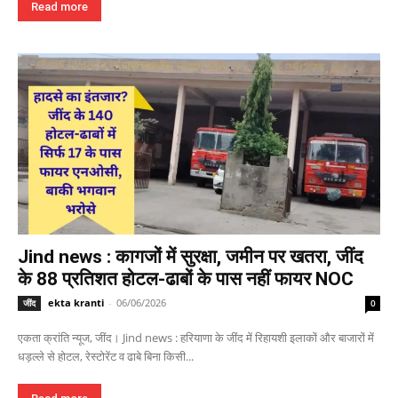
Read more
Jind news : कागजों में सुरक्षा, जमीन पर खतरा, जींद
के 88 प्रतिशत होटल-ढाबों के पास नहीं फायर NOC
ekta kranti
-
06/06/2026
जींद
0
एकता क्रांति न्यूज, जींद। Jind news : हरियाणा के जींद में रिहायशी इलाकों और बाजारों में
धड़ल्ले से होटल, रेस्टोरेंट व ढाबे बिना किसी...