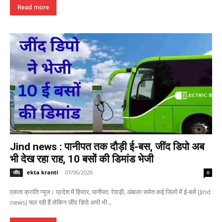
Read more
Jind news : पानीपत तक दौड़ी ई-बस, जींद डिपो अब
भी देख रहा राह, 10 बसों की डिमांड भेजी
ekta kranti
-
07/06/2026
जींद
0
एकता क्रांति न्यूज। प्रदेश में हिसार, पानीपत, रेवाड़ी, अंबाला समेत कई जिलों में ई-बसें (Jind
news) चल रही हैं लेकिन जींद डिपो अभी भी...