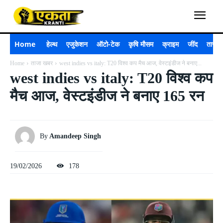
Home
हेल्थ
एजुकेशन
ऑटो-टेक
कृषि मौसम
क्राइम
जींद
ताजा 
Home
ताजा खबर
west indies vs italy: T20 विश्व कप मैच आज, वेस्टइंडीज ने बनाए...
west indies vs italy: T20 विश्व कप
मैच आज, वेस्टइंडीज ने बनाए 165 रन
By
Amandeep Singh
19/02/2026
178