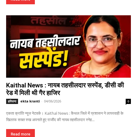
Kaithal News : नायब तहसीलदार सस्पेंड, डीसी की
रेड में मिली थी गैर हाजिर
ekta kranti
-
04/06/2026
हरियाणा
0
एकता क्रांति न्यूज नेटवर्क। Kaithal News : कैथल जिले में प्रशासन ने लापरवाही के
खिलाफ सख्त रुख अपनाते हुए राजौंद की नायब तहसीलदार स्नेह...
Read more