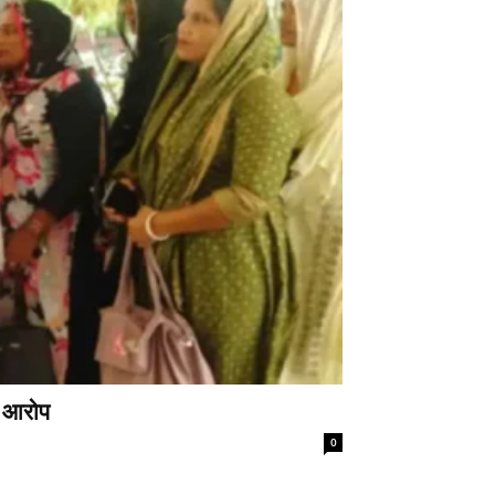
े आरोप
0