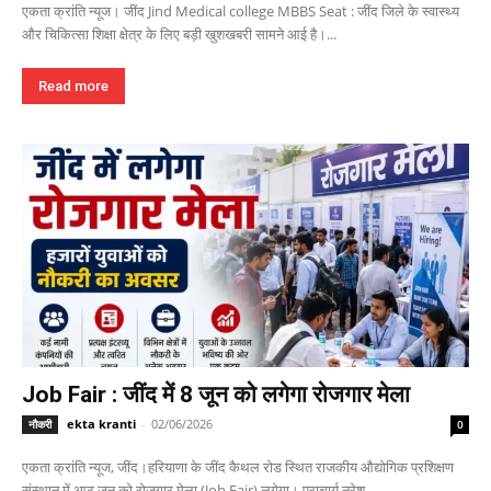
एकता क्रांति न्यूज। जींद Jind Medical college MBBS Seat : जींद जिले के स्वास्थ्य
और चिकित्सा शिक्षा क्षेत्र के लिए बड़ी खुशखबरी सामने आई है।...
Read more
Job Fair : जींद में 8 जून को लगेगा रोजगार मेला
ekta kranti
-
02/06/2026
नौकरी
0
एकता क्रांति न्यूज, जींद।हरियाणा के जींद कैथल रोड स्थित राजकीय औद्योगिक प्रशिक्षण
संस्थान में आठ जून को रोजगार मेला (Job Fair) लगेगा। प्राचार्य नरेश...