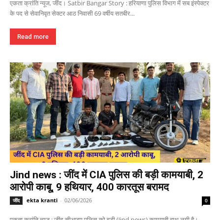
एकता क्रांति न्यूज, जींद। Satbir Bangar Story : हरियाणा पुलिस विभाग में सब इंस्पेक्टर
के पद से सेवानिवृत सेक्टर आठ निवासी 69 वर्षीय सतबीर...
Read more
Jind news : जींद में CIA पुलिस की बड़ी कामयाबी, 2
आरोपी काबू, 9 हथियार, 400 कारतूस बरामद
ekta kranti
-
02/06/2026
जींद
0
एकता क्रांति न्यूज : जींद सीआइए पुलिस को बड़ी (Jind news) कामयाबी हाथ लगी है।