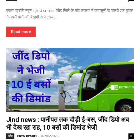
एकता क्रांति न्यूज। Jind crime : जींद जिले के गांव कालवा में कहासुनी के चलते एक युवक
ने अपनी पत्नी की बेरहमी से पीटकर...
Read more
Jind news : पानीपत तक दौड़ी ई-बस, जींद डिपो अब
भी देख रहा राह, 10 बसों की डिमांड भेजी
ekta kranti
-
07/06/2026
जींद
0