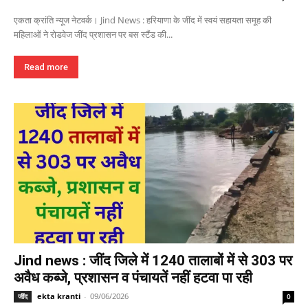
एकता क्रांति न्यूज नेटवर्क। Jind News : हरियाणा के जींद में स्वयं सहायता समूह की
महिलाओं ने रोडवेज जींद प्रशासन पर बस स्टैंड की...
Read more
Jind news : जींद जिले में 1240 तालाबों में से 303 पर
अवैध कब्जे, प्रशासन व पंचायतें नहीं हटवा पा रही
ekta kranti
-
09/06/2026
जींद
0