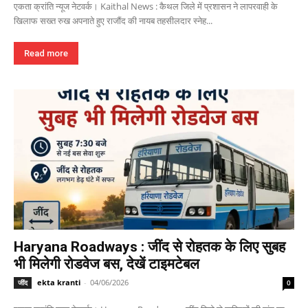
एकता क्रांति न्यूज नेटवर्क। Kaithal News : कैथल जिले में प्रशासन ने लापरवाही के
खिलाफ सख्त रुख अपनाते हुए राजौंद की नायब तहसीलदार स्नेह...
Read more
Haryana Roadways : जींद से रोहतक के लिए सुबह
भी मिलेगी रोडवेज बस, देखें टाइमटेबल
ekta kranti
-
04/06/2026
जींद
0