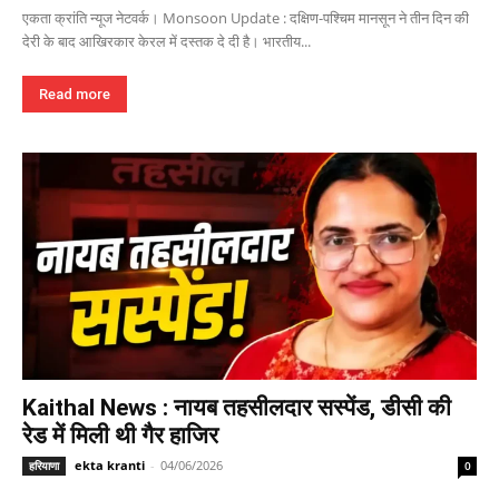
एकता क्रांति न्यूज नेटवर्क। Monsoon Update : दक्षिण-पश्चिम मानसून ने तीन दिन की
देरी के बाद आखिरकार केरल में दस्तक दे दी है। भारतीय...
Read more
Kaithal News : नायब तहसीलदार सस्पेंड, डीसी की
रेड में मिली थी गैर हाजिर
ekta kranti
-
04/06/2026
हरियाणा
0