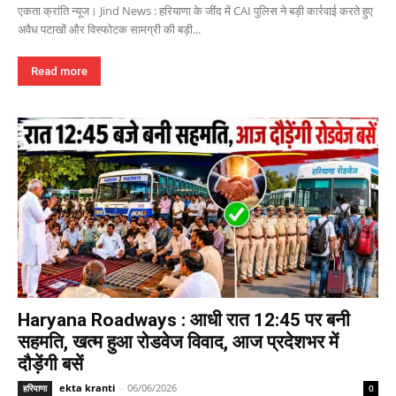
एकता क्रांति न्यूज। Jind News : हरियाणा के जींद में CAI पुलिस ने बड़ी कार्रवाई करते हुए
अवैध पटाखों और विस्फोटक सामग्री की बड़ी...
Read more
Haryana Roadways : आधी रात 12:45 पर बनी
सहमति, खत्म हुआ रोडवेज विवाद, आज प्रदेशभर में
दौड़ेंगी बसें
ekta kranti
-
06/06/2026
हरियाणा
0