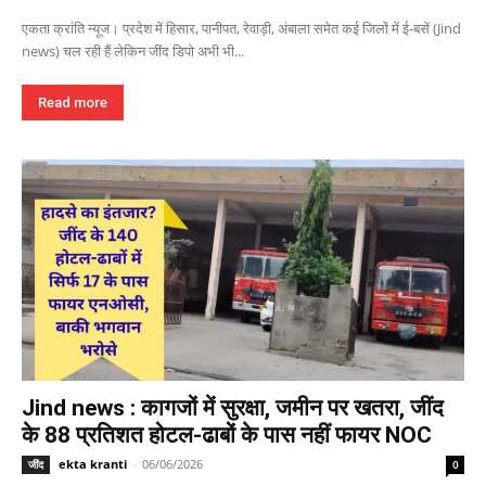
एकता क्रांति न्यूज। प्रदेश में हिसार, पानीपत, रेवाड़ी, अंबाला समेत कई जिलों में ई-बसें (Jind
news) चल रही हैं लेकिन जींद डिपो अभी भी...
Read more
Jind news : कागजों में सुरक्षा, जमीन पर खतरा, जींद
के 88 प्रतिशत होटल-ढाबों के पास नहीं फायर NOC
ekta kranti
-
06/06/2026
जींद
0