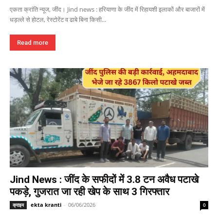
एकता क्रांति न्यूज, जींद। Jind news : हरियाणा के जींद में रिहायशी इलाकों और बाजारों में
धड़ल्ले से होटल, रेस्टोरेंट व ढाबे बिना किसी...
Read more
Jind News : जींद के सफीदों में 3.8 टन अवैध पटाखे
पकड़े, गुजरात जा रही खेप के साथ 3 गिरफ्तार
ekta kranti
-
06/06/2026
क्राइम
0