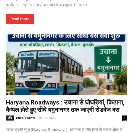
के दौरान मानसून सामान्य से कम रहने के बावजूद कृषि उत्पादन...
Read more
Haryana Roadways : उचाना से घोघड़ियां, किठाना,
कैथल होते हुए सीधे यमुनानगर तक जाएगी रोडवेज बस
ekta kranti
-
03/06/2026
जींद
0
एकता क्रांति न्यूज (Haryana Roadways) : हरियाणा के जींद जिले के उचाना क्षेत्र के