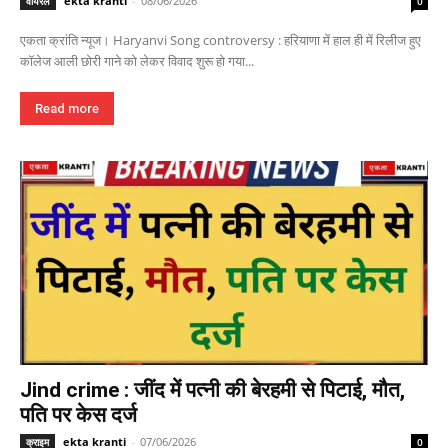
ekta kranti
-
08/06/2026
वायरल
0
एकता क्रांति न्यूज। Haryanvi Song controversy : हरियाणा में हाल ही में रिलीज हुए
कॉलेज आली छोरी गाने को लेकर विवाद शुरू हो गया...
Read more
Jind crime : जींद में पत्नी की बेरहमी से पिटाई, मौत,
पति पर केस दर्ज
ekta kranti
-
07/06/2026
क्राइम
0