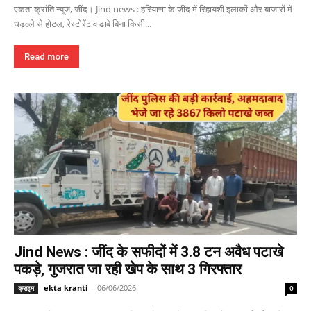
एकता क्रांति न्यूज, जींद। Jind news : हरियाणा के जींद में रिहायशी इलाकों और बाजारों में
धड़ल्ले से होटल, रेस्टोरेंट व ढाबे बिना किसी...
Read more
Jind News : जींद के सफीदों में 3.8 टन अवैध पटाखे
पकड़े, गुजरात जा रही खेप के साथ 3 गिरफ्तार
ekta kranti
-
06/06/2026
क्राइम
0