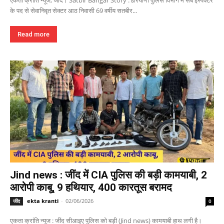
एकता क्रांति न्यूज, जींद। Satbir Bangar Story : हरियाणा पुलिस विभाग में सब इंस्पेक्टर
के पद से सेवानिवृत सेक्टर आठ निवासी 69 वर्षीय सतबीर...
Read more
Jind news : जींद में CIA पुलिस की बड़ी कामयाबी, 2
आरोपी काबू, 9 हथियार, 400 कारतूस बरामद
ekta kranti
-
02/06/2026
जींद
0
एकता क्रांति न्यूज : जींद सीआइए पुलिस को बड़ी (Jind news) कामयाबी हाथ लगी है।