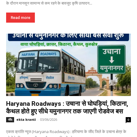
के दौरान मानसून सामान्य से कम रहने के बावजूद कृषि उत्पादन...
Read more
Haryana Roadways : उचाना से घोघड़ियां, किठाना,
कैथल होते हुए सीधे यमुनानगर तक जाएगी रोडवेज बस
ekta kranti
-
03/06/2026
जींद
0
एकता क्रांति न्यूज (Haryana Roadways) : हरियाणा के जींद जिले के उचाना क्षेत्र के