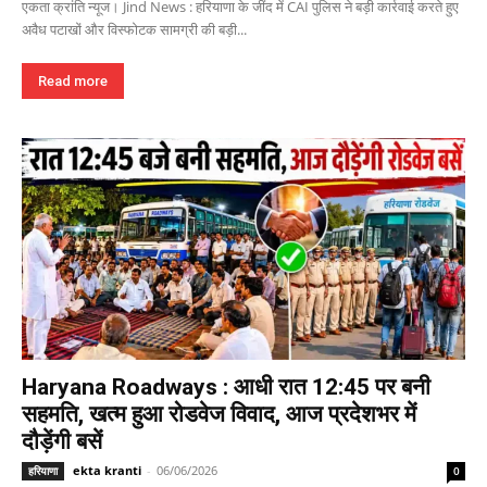
एकता क्रांति न्यूज। Jind News : हरियाणा के जींद में CAI पुलिस ने बड़ी कार्रवाई करते हुए
अवैध पटाखों और विस्फोटक सामग्री की बड़ी...
Read more
Haryana Roadways : आधी रात 12:45 पर बनी
सहमति, खत्म हुआ रोडवेज विवाद, आज प्रदेशभर में
दौड़ेंगी बसें
ekta kranti
-
06/06/2026
हरियाणा
0