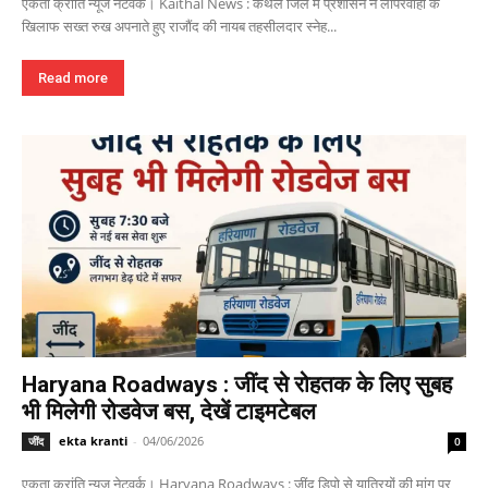
एकता क्रांति न्यूज नेटवर्क। Kaithal News : कैथल जिले में प्रशासन ने लापरवाही के
खिलाफ सख्त रुख अपनाते हुए राजौंद की नायब तहसीलदार स्नेह...
Read more
Haryana Roadways : जींद से रोहतक के लिए सुबह
भी मिलेगी रोडवेज बस, देखें टाइमटेबल
ekta kranti
-
04/06/2026
जींद
0
एकता क्रांति न्यूज नेटवर्क। Haryana Roadways : जींद डिपो से यात्रियों की मांग पर