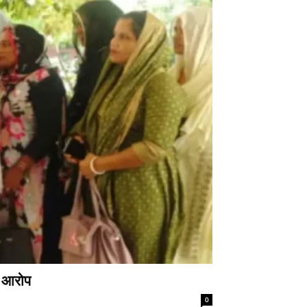
े आरोप
0